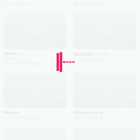
Sevara Tulanova
Abror Jamoliddinov
2025
2023
Shans
Sog'inch
Cover
Bonuxon
Shavkat Umarov
Sardorbek Masharipov
2025
2023
Siqilma
Akalarim ko‘p
Mashhur Muhammad
Nurillo Qurbonov