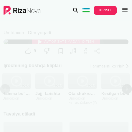
KIRISH
Umidaxon
-
Dim yoqadi
AVTORIZATSIYADAN O‘TISH
9
Ijrochining boshqa kliplari
Hammasini ko‘rish
2026
2025
2025
2025
Hamma bo'lsin jim
Jajji farishta
Ota shukronasi
Kesilgan bola
Umidaxon
Umidaxon
Umidaxon
Umidaxon
Farrux Zokirov (Yalla)
Tavsiya etiladi