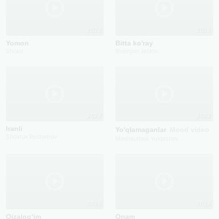
2022
2026
Yomon
Bitta ko'ray
Shokir
Ilhomjon Jalilov
2023
2022
Iranli
Yo'qlamaganlar
Mood video
Shoxrux Rustamov
Mashxurbek Yuldashev
2023
2023
Qizalog‘im
Onam