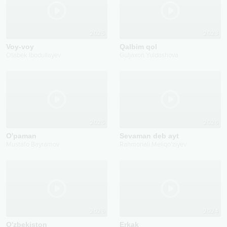
2025
2023
Voy-voy
Qalbim qol
Otabek Ibodullayev
Guljaxon Yuldashova
2025
2026
O'paman
Sevaman deb ayt
Mustafo Bayramov
Rahmonali Meliqo'ziyev
2026
2024
O'zbekiston
Erkak