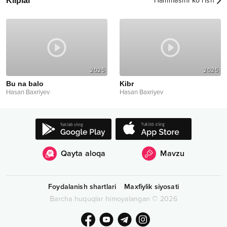
Kliplar
Hammasini ko‘rish
2025
2025
Bu na balo
Kibr
Hasan Baxriyev
Hasan Baxriyev
Qayta aloqa
Mavzu
Foydalanish shartlari
Maxfiylik siyosati
Barcha huquqlar himoyalangan
©
2026