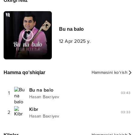
Oxirgi reliz
Bu na balo
12 Apr 2025 y.
Hamma qo‘shiqlar
Hammasini ko‘rish
Bu na balo
1
03:43
Hasan Baxriyev
Kibr
2
03:33
Hasan Baxriyev