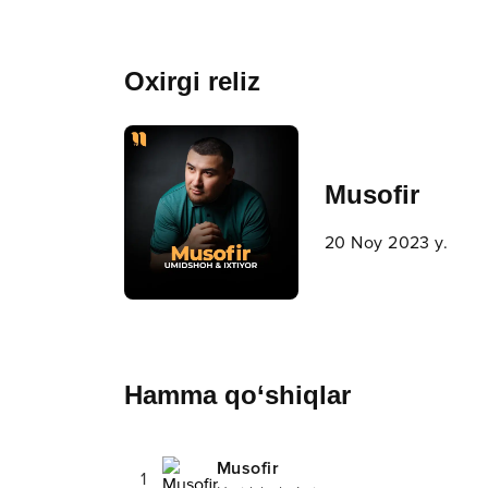
Oxirgi reliz
Musofir
20 Noy 2023 y.
Hamma qo‘shiqlar
Musofir
1