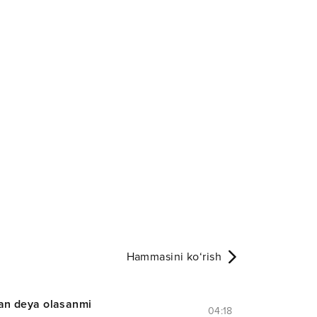
Hammasini ko‘rish
an deya olasanmi
04:18