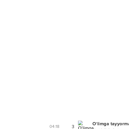
O‘limga tayyorm
3
04:18