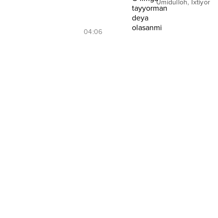
,
Umidulloh
Ixtiyor
04:06