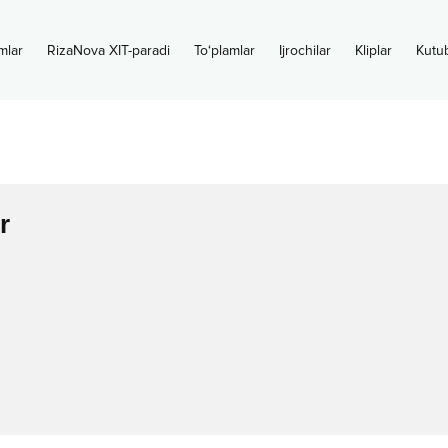
mlar
RizaNova XIT-paradi
To‘plamlar
Ijrochilar
Kliplar
Kutu
r