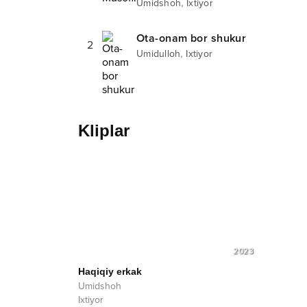
,
Umidshoh
Ixtiyor
Ota-onam bor shukur
2
,
Umidulloh
Ixtiyor
Kliplar
2023
Haqiqiy erkak
Umidshoh
Ixtiyor