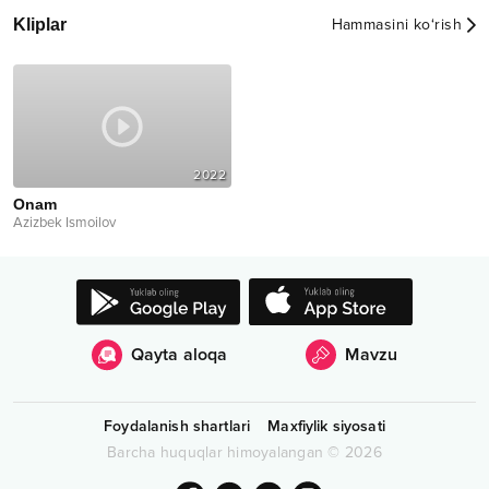
Kliplar
Hammasini ko‘rish
2022
Onam
Azizbek Ismoilov
Qayta aloqa
Mavzu
Foydalanish shartlari
Maxfiylik siyosati
Barcha huquqlar himoyalangan
©
2026