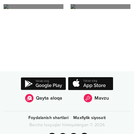
Qayta aloqa
Mavzu
Foydalanish shartlari
Maxfiylik siyosati
Barcha huquqlar himoyalangan
©
2026