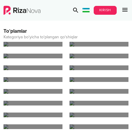
KIRISH
ТОП ноябрь RizaNova
TOP oktabr RizaNova
To‘plamlar
2023
2023
Kategoriya bo‘yicha to‘plangan qo‘shiqlar
TOP sentyabr RizaNova
TOP avgust RizaNova
2023
2023
TOP iyul RizaNova 2023
TOP iyun RizaNova 2023
TOP may RizaNova 2023
TOP aprel RizaNova 2023
TOP mart RizaNova 2023
TOP fevral RizaNova 2023
TOP yanvar RizaNova
2023
Rock-n-roll
TOP noyabr RizaNova
Rep
2022
Pop
Rok
TOP oktabr RizaNova
TOP dekabr RizaNova
2022
2022