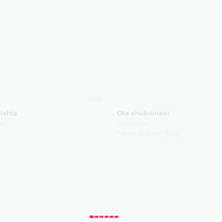
2025
rishta
Ota shukronasi
on
Umidaxon
Farrux Zokirov (Yalla)