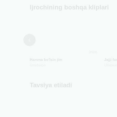
Ijrochining boshqa kliplari
2019
2026
Hamma bo'lsin jim
Jajji fa
Umidaxon
Umidax
Tavsiya etiladi