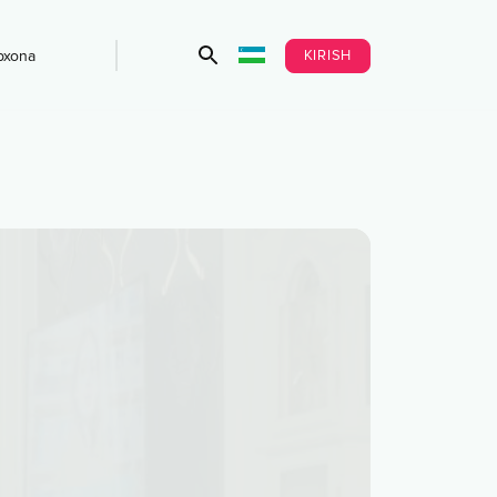
KIRISH
bxona