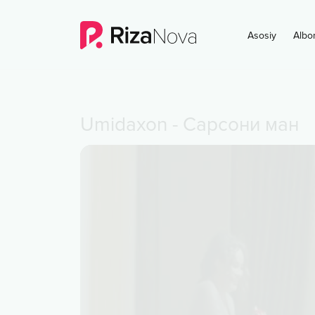
Asosiy
Albo
Umidaxon
-
Сарсони ман