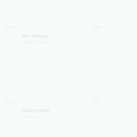
2021
2024
Дил мабанд
Mirjalol Hasanov
2023
2022
Сбой планет
Lazizxon