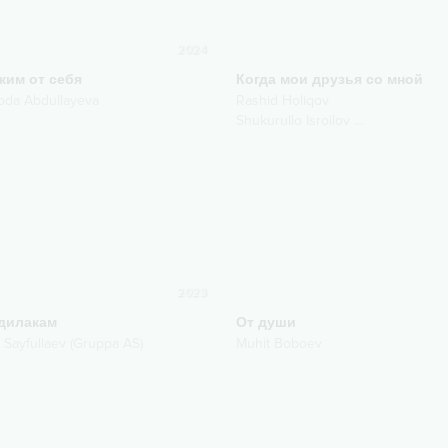
2024
жим от себя
Когда мои друзья со мной
oda Abdullayeva
Rashid Holiqov
Shukurullo Isroilov
...
2023
дилакам
От души
 Sayfullaev (Gruppa AS)
Muhit Boboev