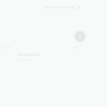
Hammasini ko‘rish
2025
2025
Kesilgan bola
Дилам
Umidaxon
Umidaxon