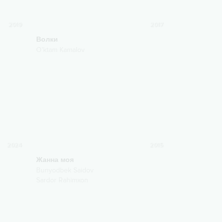
2019
2017
Волки
O'ktam Kamalov
2024
2015
Жанна моя
Bunyodbek Saidov
Sardor Rahimxon