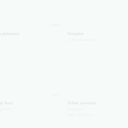
2020
я девушка
Омадам
Lobar Umarova
2017
де бош
Узбек колорит
guruhi
Shaxriyor
Daler Ametist
...