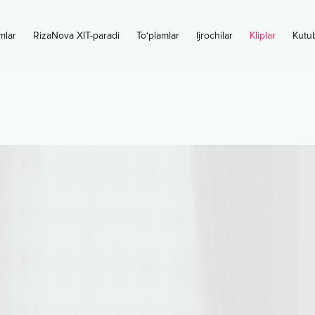
mlar
RizaNova XIT-paradi
To‘plamlar
Ijrochilar
Kliplar
Kutu