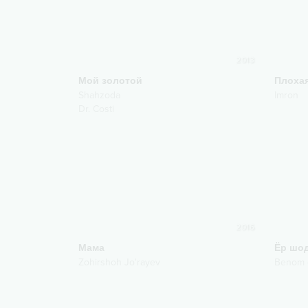
2013
Мой золотой
Плоха
Shahzoda
Imron
Dr. Costi
2016
Мама
Ёр шо
Zohirshoh Jo'rayev
Benom 