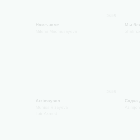
2025
Наме-наме
Мы бе
Milena Madmusayeva
Shahriz
2026
Arzimaysаn
Садқа 
Munisa Rizayeva
Azimjon
Toir Axmed