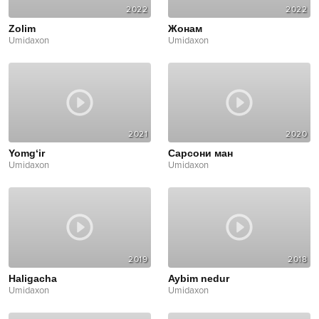
2022
2022
Zolim
Жонам
Umidaxon
Umidaxon
2021
2020
Yomg‘ir
Сарсони ман
Umidaxon
Umidaxon
2019
2018
Haligacha
Aybim nedur
Umidaxon
Umidaxon