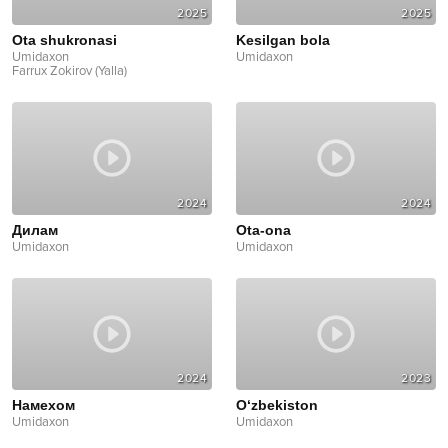
2025
2025
Ota shukronasi
Kesilgan bola
Umidaxon
Umidaxon
Farrux Zokirov (Yalla)
2024
2024
Дилам
Ota-ona
Umidaxon
Umidaxon
2024
2023
Намехом
O‘zbekiston
Umidaxon
Umidaxon