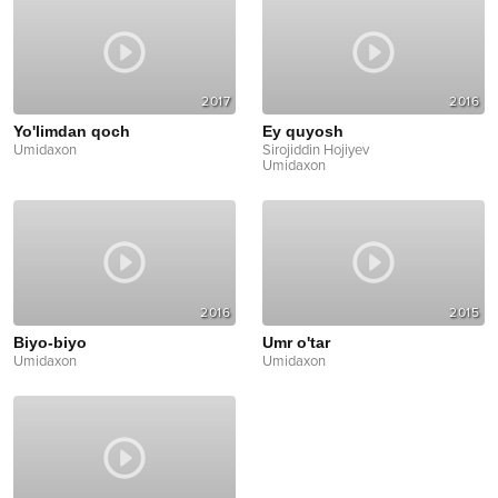
2017
2016
Yo'limdan qoch
Ey quyosh
Umidaxon
Sirojiddin Hojiyev
Umidaxon
2016
2015
Biyo-biyo
Umr o'tar
Umidaxon
Umidaxon