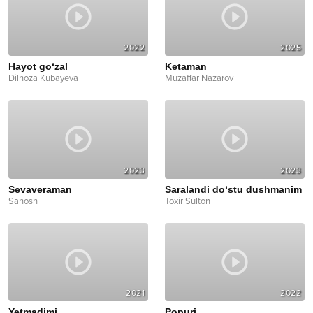
2022
2025
Hayot go‘zal
Ketaman
Dilnoza Kubayeva
Muzaffar Nazarov
2023
2023
Sevaveraman
Saralandi do‘stu dushmanim
Sanosh
Toxir Sulton
2021
2022
Yetmadimi
Popuri