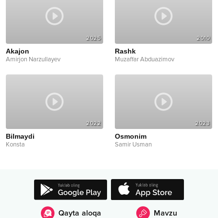
2025
2010
Akajon
Rashk
Amirjon Narzullayev
Muzaffar Abduazimov
2022
2023
Bilmaydi
Osmonim
Konsta
Samir Usman
Qayta aloqa
Mavzu