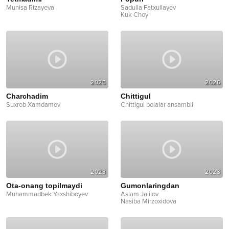
Munisa Rizayeva
Sadulla Fatxullayev
Kuk Choy
2025
2026
Charchadim
Chittigul
Suxrob Xamdamov
Chittigul bolalar ansambli
2023
2023
Ota-onang topilmaydi
Gumonlaringdan
Muhammadbek Yaxshiboyev
Aslam Jalilov
Nasiba Mirzoxidova