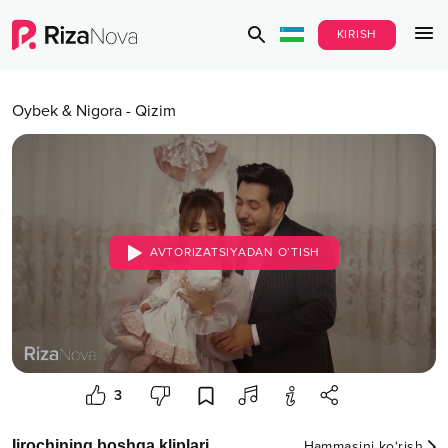
KIRISH
Oybek & Nigora
-
Qizim
AVTORIZATSIYADAN O‘TISH
3
Ijrochining boshqa kliplari
Hammasini ko‘rish