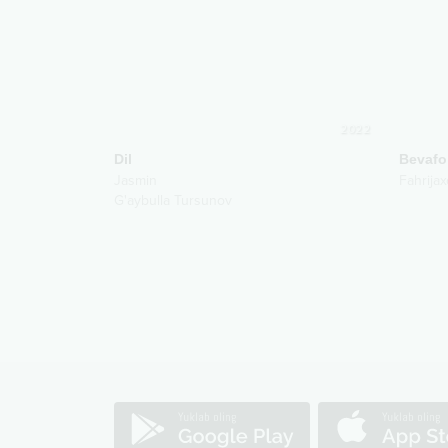
2022
Dil
Bevafo
Jasmin
Fahrija
G'aybulla Tursunov