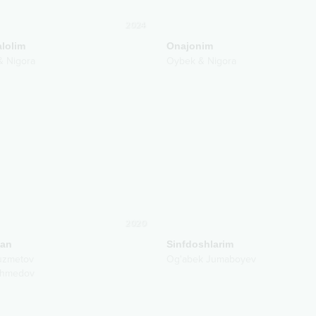
2024
alolim
Onajonim
& Nigora
Oybek & Nigora
2020
man
Sinfdoshlarim
uzmetov
Og'abek Jumaboyev
Ahmedov