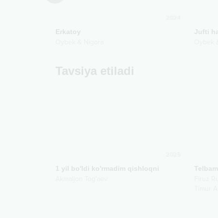
2018
2024
Erkatoy
Jufti h
Oybek & Nigora
Oybek 
Tavsiya etiladi
2025
1 yil bo'ldi ko'rmadim qishloqni
Telba
Akmaljon Tog'aev
Firuz R
Timur 