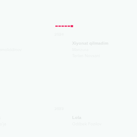
2024
Xiyonat qilmadim
amoliddinov
Manzura
Terlan Novxani
2023
k
Lola
o'ja
Odilbek Fozilov