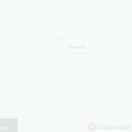
2023
Yar gula
xon
Saidumarxo'ja
Qayta aloqa