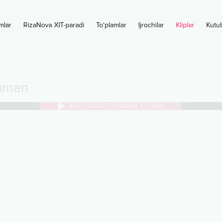
mlar
RizaNova XIT-paradi
To‘plamlar
Ijrochilar
Kliplar
Kutu
nman
AVTORIZATSIYADAN O‘TISH