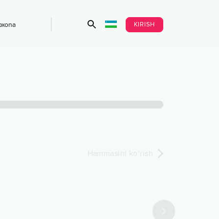
KIRISH
bxona
Hammasini ko‘rish