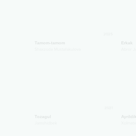
2025
Tamom-tamom
Erkak
Shaxzoda Mustafakulova
Abror J
2021
Tozagul
Ayrildi
Jamshidbek
Xolmatx