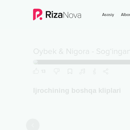
Asosiy
Albo
Oybek & Nigora
-
Sog‘inga
13
Ijrochining boshqa kliplari