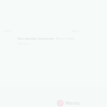
2024
2024
Sen qanday dunyosan
Mood video
Mahmud
Mavzu