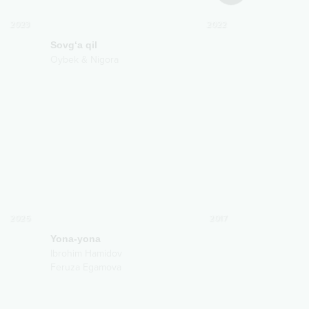
2023
2022
Sovg‘a qil
Yaxshi bo'lar
Oybek & Nigora
Oybek & Nigo
2025
2017
Yona-yona
Ibrohim Hamidov
Feruza Egamova