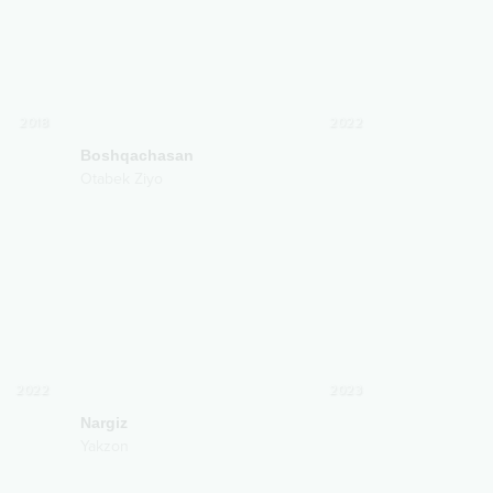
2018
2022
Boshqachasan
Otabek Ziyo
2022
2023
Nargiz
Yakzon