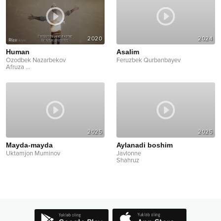
2020
2024
Human
Asalim
Ozodbek Nazarbekov
Feruzbek Qurbanbayev
Afruza
...
2025
2025
Mayda-mayda
Aylanadi boshim
Uktamjon Muminov
Javlonne
Shahruz