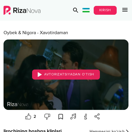
KIRISH
Oybek & Nigora
-
Xavotirdaman
AVTORIZATSIYADAN O‘TISH
2
Ijrochining boshqa kliplari
Hammasini ko‘rish