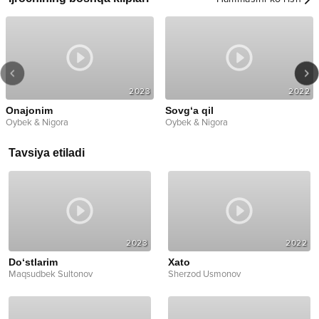
2023
2022
Onajonim
Sovg‘a qil
Oybek & Nigora
Oybek & Nigora
Tavsiya etiladi
2023
2022
Do‘stlarim
Xato
Maqsudbek Sultonov
Sherzod Usmonov