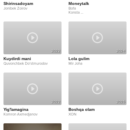
Shirinsadoyam
Moneytalk
Jonibek Zoirov
Bofa
Konsta
...
2022
2024
Kuydirdi mani
Lola gulim
Quvonchbek Do'stmurodov
Mir Joha
2022
2025
Yig'lamagina
Boshqa olam
Komron Axmedjanov
XON