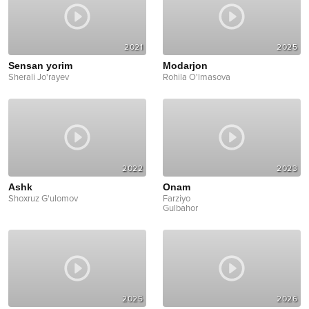
2021
2025
Sensan yorim
Modarjon
Sherali Jo'rayev
Rohila O'lmasova
2022
2023
Ashk
Onam
Shoxruz G'ulomov
Farziyo
Gulbahor
2025
2026