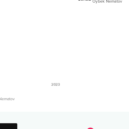
Oybek Nematov
2023
Nematov