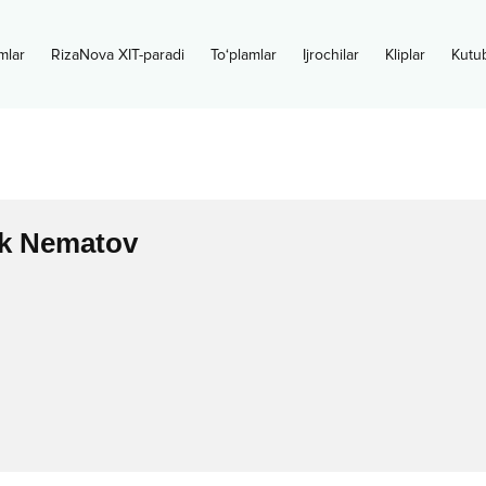
mlar
RizaNova XIT-paradi
To‘plamlar
Ijrochilar
Kliplar
Kutu
k Nematov