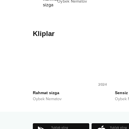
Oybek Nematov
Kliplar
2024
Rahmat sizga
Sensiz
Oybek Nematov
Oybek 