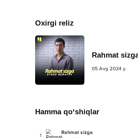
Oxirgi reliz
Rahmat sizg
05 Avg 2024 y.
Hamma qo‘shiqlar
Rahmat sizga
1