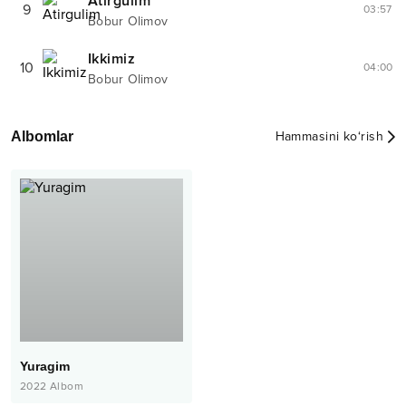
Atirgulim
9
03:57
Bobur Olimov
Ikkimiz
10
04:00
Bobur Olimov
Albomlar
Hammasini ko‘rish
Yuragim
2022
Albom