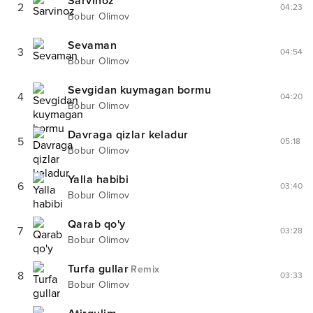
Sarvinoz
2
04:23
Bobur Olimov
Sevaman
3
04:54
Bobur Olimov
Sevgidan kuymagan bormu
4
04:20
Bobur Olimov
Davraga qizlar keladur
5
05:18
Bobur Olimov
Yalla habibi
6
03:40
Bobur Olimov
Qarab qo'y
7
03:28
Bobur Olimov
Turfa gullar
Remix
8
03:33
Bobur Olimov