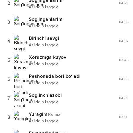
Sog'inganlarim
2
04:21
Asliddin Isoqov
Sog'inganlarim
3
04:05
Asliddin Isoqov
Birinchi sevgi
4
04:02
Asliddin Isoqov
Xorazmga kuyov
5
03:45
Asliddin Isoqov
Peshonada bori bo‘ladi
6
04:38
Asliddin Isoqov
Sog‘inch azobi
7
04:51
Asliddin Isoqov
Yuragim
Remix
8
03:11
Asliddin Isoqov