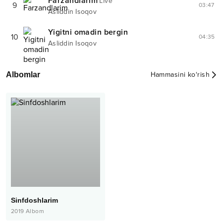
Farzandlarim
Live
9
03:47
Asliddin Isoqov
Yigitni omadin bergin
10
04:35
Asliddin Isoqov
Albomlar
Hammasini ko‘rish
Sinfdoshlarim
2019
Albom