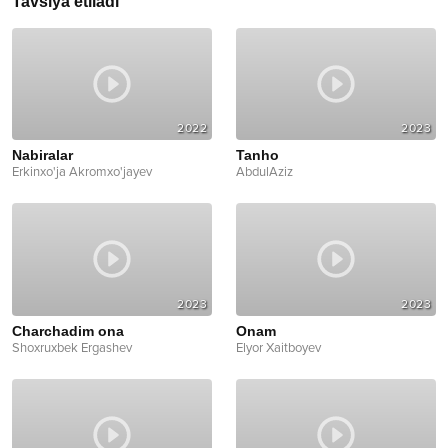
Tavsiya etiladi
2022
2023
Nabiralar
Tanho
Erkinxo'ja Akromxo'jayev
AbdulAziz
2023
2023
Charchadim ona
Onam
Shoxruxbek Ergashev
Elyor Xaitboyev