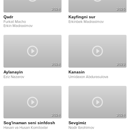
2024
2025
Qadr
Kayfingni sur
Furkat Macho
Erkinbek Madraximov
Erkin Madraximov
2024
2023
Aylanayin
Kanasin
Eziz Nazarov
Umidaxon Abdurasulova
2024
2024
Sog'inaman seni sinfdosh
Sevgimiz
Hasan va Husan Komilovlar
Nodir Ibrohimov