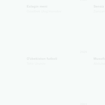
Eslagin meni
Sensiz
Ozodbek Ulug'murodov
Zamza
2026
O'zbekiston futboli
Musofir
Tohir Urunov
Abdulaz
2023