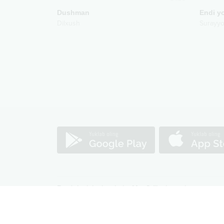
Dushman
Endi yo
Dilxush
Surayyo
Foydalanish shartlari
Maxfiylik siyosati
Barcha huquqlar himoyalangan
©
2026