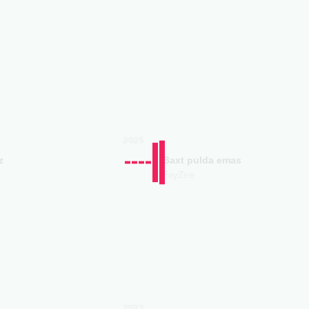
2025
z
Baxt pulda emas
FayZee
2023