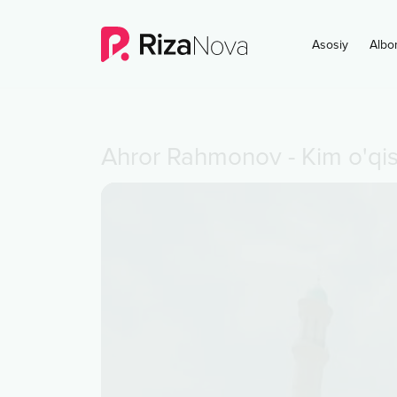
Asosiy
Albo
Ahror Rahmonov
-
Kim o'qi