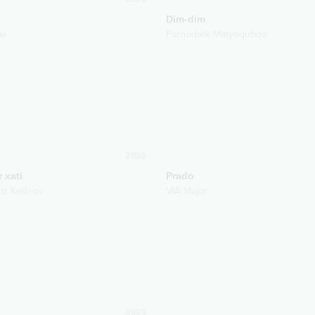
Dim-dim
ma
Farruxbek Matyoqubov
2022
 xati
Prado
iz Kadirov
VIA Major
2025