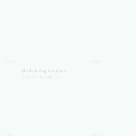
2025
2024
Bizda ko'ngil qoptimi
Asadbek Azamjonov
2021
2024