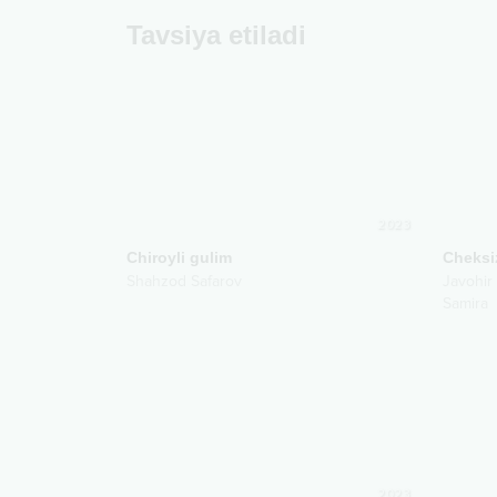
Tavsiya etiladi
2023
Chiroyli gulim
Cheksi
Shahzod Safarov
Javohir
Samira
2023