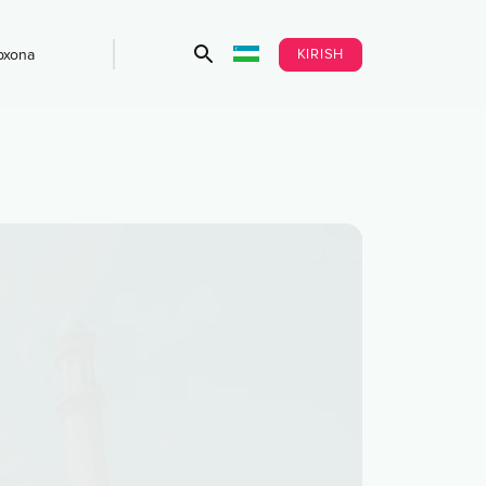
KIRISH
bxona