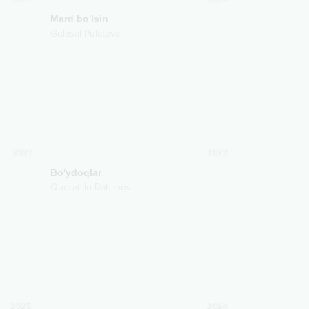
Mard bo'lsin
Gulasal Pulatova
2021
2022
Bo'ydoqlar
Qudratillo Rahimov
2025
2024