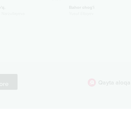
'q.
Bahor chog'i
 Narzullayeva
Yusuf Eltoyev
Qayta aloqa