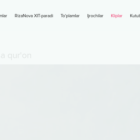
mlar
RizaNova XIT-paradi
To‘plamlar
Ijrochilar
Kliplar
Kutu
sa qur'on