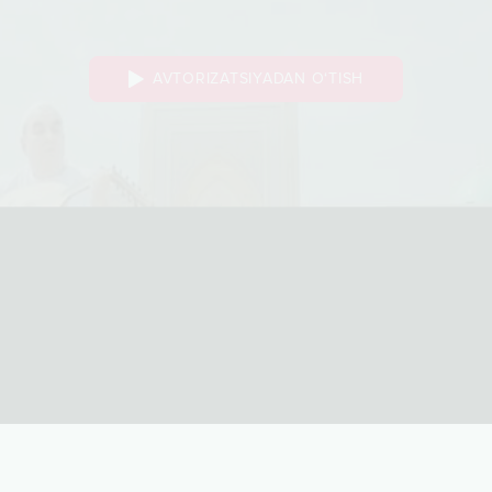
AVTORIZATSIYADAN O‘TISH