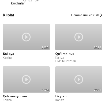
,
Kaniza
Elvin
Kliplar
Hammasini ko‘rish
2025
2024
Sal aya
Qo'limni tut
Kaniza
Kaniza
Elvin Mirzəzadə
2024
2024
Çok seviyorum
Bayram
Kaniza
Kaniza