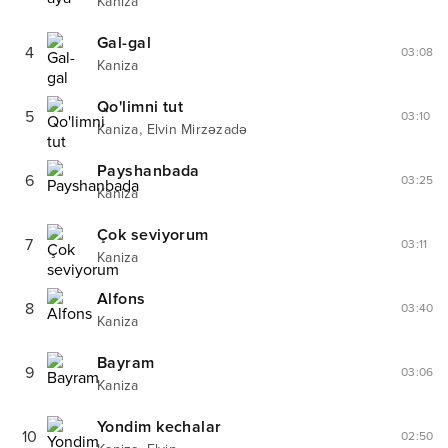
Kaniza
Gal-gal
4
03:08
Kaniza
Qo'limni tut
5
03:10
,
Kaniza
Elvin Mirzəzadə
Payshanbada
6
03:25
Kaniza
Çok seviyorum
7
03:11
Kaniza
Alfons
8
03:40
Kaniza
Bayram
9
03:06
Kaniza
Yondim kechalar
10
02:50