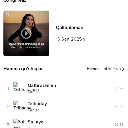
Oxirgi reliz
Qaltirataman
16 Sen 2025 y.
Hamma qo‘shiqlar
Hammasini ko‘rish
Qaltirataman
1
03:27
Kaniza
Telbaday
2
03:33
Kaniza
Sal aya
3
02:31