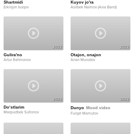
Shartmidi
Kuyov jo'ra
Erkinjon Isoqov
Asilbek Naimov (Asia Band)
2022
2022
Gulira'no
Otajon, onajon
Artur Rahmonov
Anan Murodov
2023
2022
Do‘stlarim
Dunyo
Mood video
Maqsudbek Sultonov
Furqat Mamutov