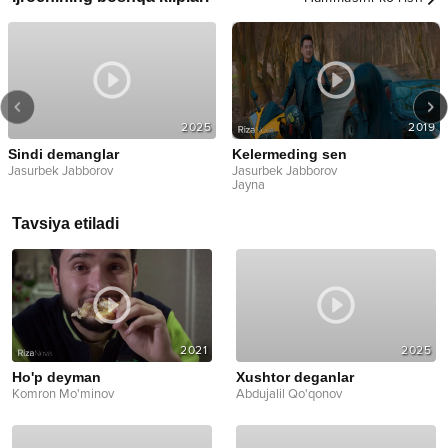
2025
2019
Sindi demanglar
Kelermeding sen
Jasurbek Jabborov
Jasurbek Jabborov
Jayna
Tavsiya etiladi
2021
2025
Ho'p deyman
Xushtor deganlar
Komron Mo'minov
Abdujalil Qo'qonov