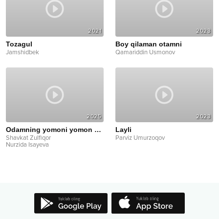
2021
2023
Tozagul
Boy qilaman otamni
Jamshidbek
Qamariddin Usmonov
2025
2023
Odamning yomoni yomon bo'larkan
Layli
Shavkat Zulfiqor
Parviz Umurzoqov
Nurzida Isayeva