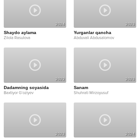
2024
2023
Shaydo aylama
Yurganlar qancha
Zilola Rasulova
Abduvali Abdusalomov
2022
2023
Dadamning soyasida
Sanam
Baxtiyor G‘oziyev
Shuhrati Mirzoyusuf
2023
2024