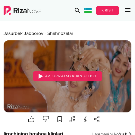
KIRISH
Jasurbek Jabborov
-
Shahnozalar
AVTORIZATSIYADAN O‘TISH
Ijrochining boshqa kliplari
Hammasini ko‘rish