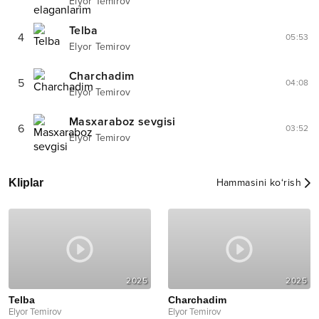
Elyor Temirov
Telba
4
05:53
Elyor Temirov
Charchadim
5
04:08
Elyor Temirov
Masxaraboz sevgisi
6
03:52
Elyor Temirov
Kliplar
Hammasini ko‘rish
2025
2025
Telba
Charchadim
Elyor Temirov
Elyor Temirov