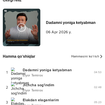
Oxirgi reliz
Dadamni yoniga ketyabman
06 Apr 2026 y.
Hamma qo‘shiqlar
Hammasini ko‘rish
Dadamni yoniga ketyabman
1
04:53
Elyor Temirov
Jichcha sog'indim
2
02:48
Elyor Temirov
Elakdan elaganlarim
3
05:23