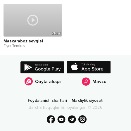
2024
Masxaraboz sevgisi
Elyor Temirov
Qayta aloqa
Mavzu
Foydalanish shartlari
Maxfiylik siyosati
Barcha huquqlar himoyalangan
©
2026