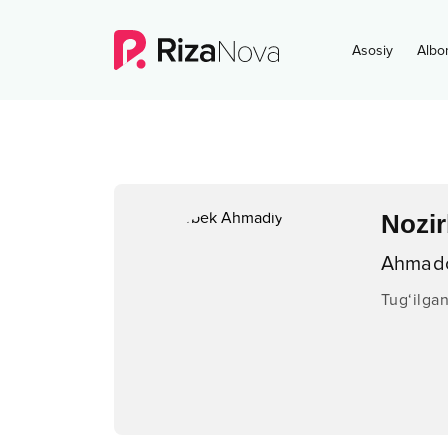
Asosiy
Albo
Nozi
Ahmadov
Tug‘ilga