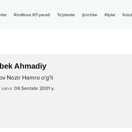
mlar
RizaNova XIT-paradi
To‘plamlar
Ijrochilar
Kliplar
Kutu
rbek Ahmadiy
 Nozir Hamro o'g'li
n sana
:
06 Sentabr 2001 y.