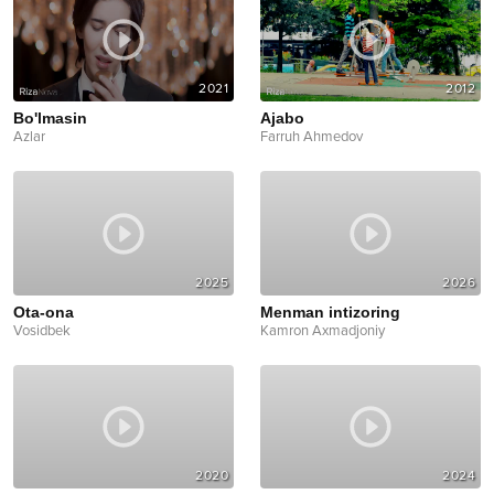
2021
2012
Bo'lmasin
Ajabo
Azlar
Farruh Ahmedov
2025
2026
Ota-ona
Menman intizoring
Vosidbek
Kamron Axmadjoniy
2020
2024