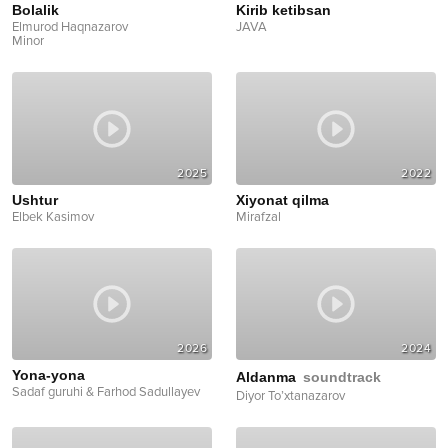
Bolalik
Kirib ketibsan
Elmurod Haqnazarov
JAVA
Minor
2025
2022
Ushtur
Xiyonat qilma
Elbek Kasimov
Mirafzal
2026
2024
Yona-yona
Aldanma
soundtrack
Sadaf guruhi & Farhod Sadullayev
Diyor To’xtanazarov