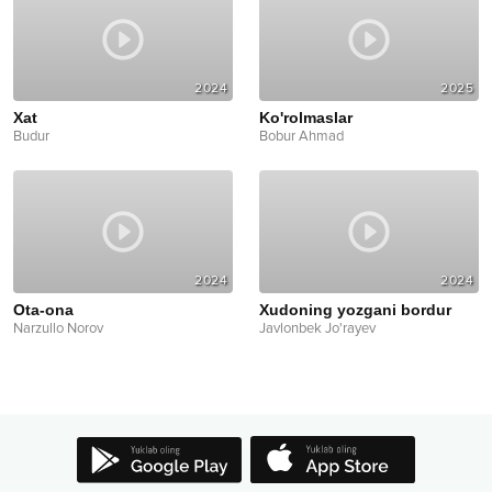
2024
2025
Xat
Ko'rolmaslar
Budur
Bobur Ahmad
2024
2024
Ota-ona
Xudoning yozgani bordur
Narzullo Norov
Javlonbek Jo'rayev