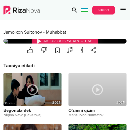
KIRISH
Jamolxon Sultonov
-
Muhabbat
AVTORIZATSIYADAN O‘TISH
Tavsiya etiladi
2021
2025
Begonalardek
O'zimni qizim
Nigina Navo (Daverova)
Mansurxon Nurmatov