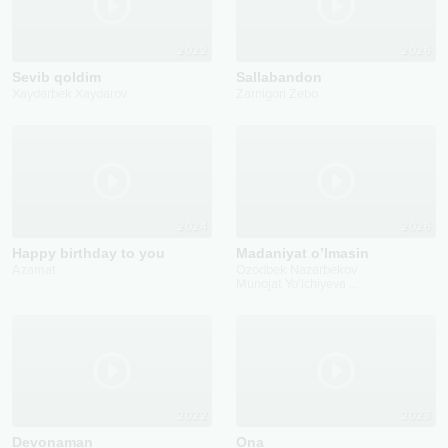
2022
2026
Sevib qoldim
Sallabandon
Xaydarbek Xaydarov
Zarnigori Zebo
2024
2026
Happy birthday to you
Madaniyat o’lmasin
Azamat
Ozodbek Nazarbekov
Munojat Yo'lchiyeva
...
2022
2023
Devonaman
Ona