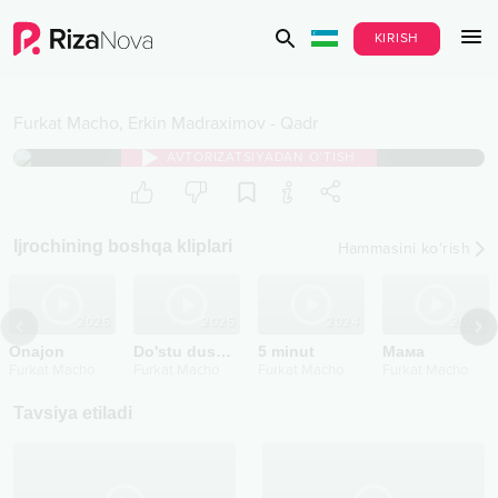
KIRISH
Furkat Macho
,
Erkin Madraximov
-
Qadr
AVTORIZATSIYADAN O‘TISH
Ijrochining boshqa kliplari
Hammasini ko‘rish
2025
2025
2024
2023
Onajon
Do'stu dushman
5 minut
Мама
Furkat Macho
Furkat Macho
Furkat Macho
Furkat Macho
Tavsiya etiladi