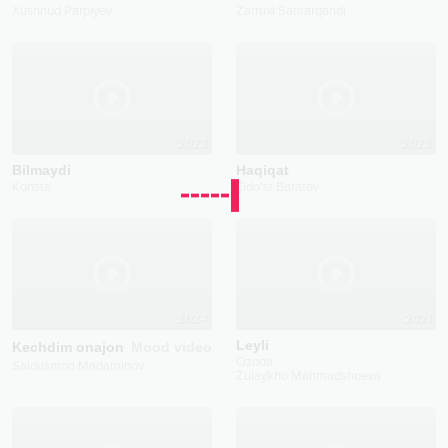
Xushnud Parpiyev
Zarruxi Samarqandi
2022
2023
Bilmaydi
Haqiqat
Konsta
Eldo'st Baratov
2024
2021
Leyli
Kechdim onajon
Mood video
Ozoda
Saidusmon Madaminov
Zulaykho Mahmadshoeva