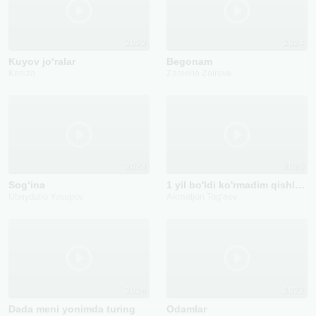
2022
2024
Kuyov jo‘ralar
Begonam
Kaniza
Zareena Zairova
2023
2025
Sog‘ina
1 yil bo'ldi ko'rmadim qishloqni
Ubaydullo Yusupov
Akmaljon Tog'aev
2024
2022
Dada meni yonimda turing
Odamlar