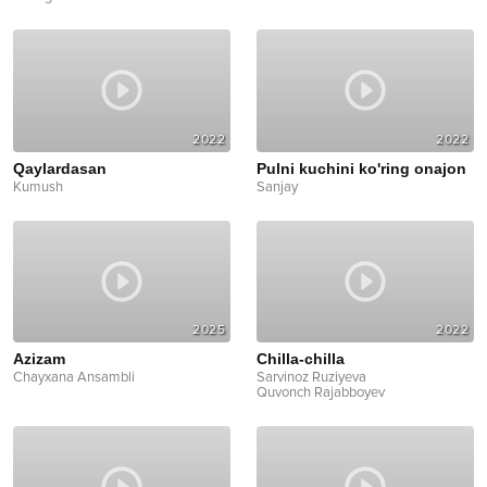
2022
2022
Qaylardasan
Pulni kuchini ko'ring onajon
Kumush
Sanjay
2025
2022
Azizam
Chilla-chilla
Chayxana Ansambli
Sarvinoz Ruziyeva
Quvonch Rajabboyev