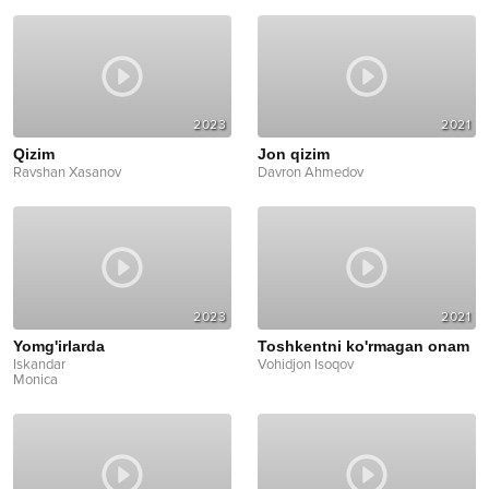
2023
2021
Qizim
Jon qizim
Ravshan Xasanov
Davron Ahmedov
2023
2021
Yomg'irlarda
Toshkentni ko'rmagan onam
Iskandar
Vohidjon Isoqov
Monica