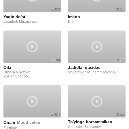
2022
2023
Yaqin do'st
Imkon
Jasurbek Mirzajonov
Dill
2014
2024
Oila
Jadidlar qasidasi
Dildora Niyozova
Shuhratxon Muhammadxonov
Ruslan Sharipov
2024
2022
To'yinga borsammikan
Onam
Mood video
Ahmadali Bahromov
Zarnigor