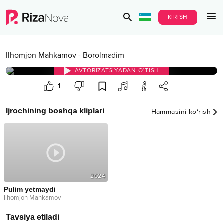
KIRISH
Ilhomjon Mahkamov
-
Borolmadim
AVTORIZATSIYADAN O‘TISH
1
Ijrochining boshqa kliplari
Hammasini ko‘rish
2024
Pulim yetmaydi
Ilhomjon Mahkamov
Tavsiya etiladi