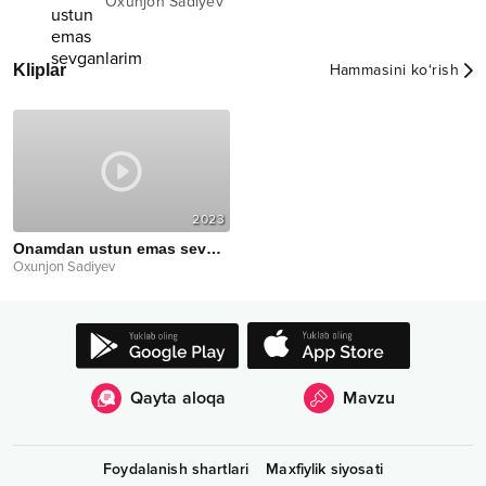
Oxunjon Sadiyev
Kliplar
Hammasini ko‘rish
2023
Onamdan ustun emas sevganlarim
Oxunjon Sadiyev
Qayta aloqa
Mavzu
Foydalanish shartlari
Maxfiylik siyosati