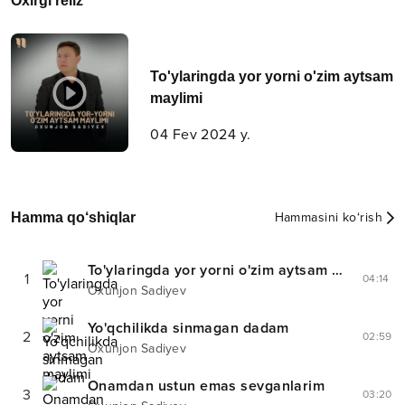
Oxirgi reliz
To'ylaringda yor yorni o'zim aytsam
maylimi
04 Fev 2024 y.
Hamma qo‘shiqlar
Hammasini ko‘rish
To'ylaringda yor yorni o'zim aytsam maylimi
1
04:14
Oxunjon Sadiyev
Yo'qchilikda sinmagan dadam
2
02:59
Oxunjon Sadiyev
Onamdan ustun emas sevganlarim
3
03:20