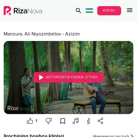
KIRISH
Manzura
,
Ali Niyozimbetov
-
Azizim
AVTORIZATSIYADAN O‘TISH
1
Ijrochining boshqa kliplari
Hammasini ko‘rish