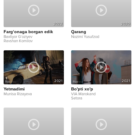
2022
2020
Farg‘onaga borgan edik
Qarang
Baxtiyor G‘oziyev
Nozimi Yusufzod
Ravshan Komilov
2021
2021
Yetmadimi
Bo'pti xo'p
Munisa Rizayeva
VIA Marokand
Setora