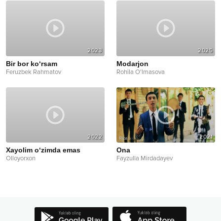
2023
2025
Bir bor ko‘rsam
Modarjon
Feruzbek Rahmatov
Rohila O'lmasova
2022
2021
Xayolim o‘zimda emas
Ona
Olloyorxon
Fayzulla Mirdadayev