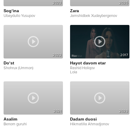
2023
2025
Sog‘ina
Zara
Ubaydullo Yusupov
Jamshidbek Xudaybergenov
2022
2017
Do‘st
Hayot davom etar
Shohrux (Ummon)
Rashid Holiqov
Lola
2021
2023
Asalim
Dadam duosi
Benom guruhi
Hikmatilla Ahmadjonov