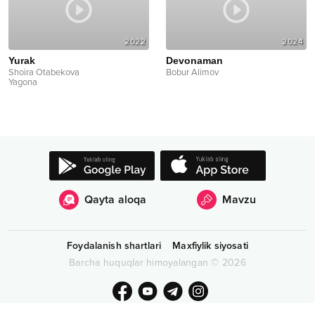
2022
2024
Yurak
Devonaman
Shoira Otabekova
Bobur Alimov
Yagona
Qayta aloqa
Mavzu
Foydalanish shartlari
Maxfiylik siyosati
Barcha huquqlar himoyalangan
©
2026