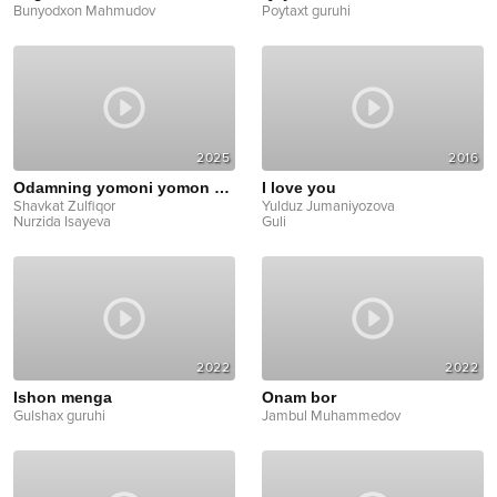
Bunyodxon Mahmudov
Poytaxt guruhi
2025
2016
Odamning yomoni yomon bo'larkan
I love you
Shavkat Zulfiqor
Yulduz Jumaniyozova
Nurzida Isayeva
Guli
2022
2022
Ishon menga
Onam bor
Gulshax guruhi
Jambul Muhammedov