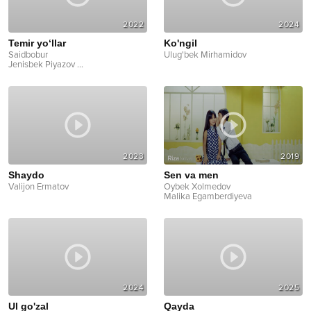
2022
2024
Temir yo‘llar
Ko'ngil
Saidbobur
Ulug'bek Mirhamidov
Jenisbek Piyazov
...
2023
2019
Shaydo
Sen va men
Valijon Ermatov
Oybek Xolmedov
Malika Egamberdiyeva
2024
2025
Ul go'zal
Qayda