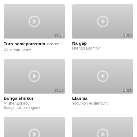
2024
2023
Na gap
Turo nameparastam
cover
Dilshod Egamov
Daler Farmonov
2023
2025
Boriga shukur
Elanma
Alisher Zokirov
Yoqutxon Ruslanovna
Saidjamol Jaxongirov