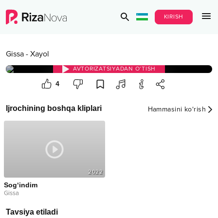
KIRISH
Gissa
-
Xayol
AVTORIZATSIYADAN O‘TISH
4
Ijrochining boshqa kliplari
Hammasini ko‘rish
2022
Sog‘indim
Gissa
Tavsiya etiladi