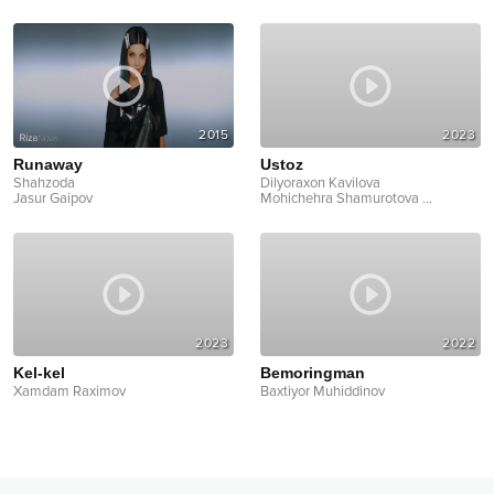
2015
2023
Runaway
Ustoz
Shahzoda
Dilyoraxon Kavilova
Jasur Gaipov
Mohichehra Shamurotova
...
2023
2022
Kel-kel
Bemoringman
Xamdam Raximov
Baxtiyor Muhiddinov