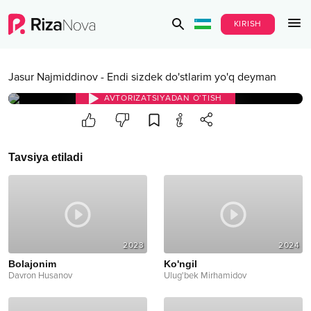
KIRISH
Jasur Najmiddinov
-
Endi sizdek do'stlarim yo'q deyman
AVTORIZATSIYADAN O‘TISH
Tavsiya etiladi
2023
2024
Bolajonim
Ko'ngil
Davron Husanov
Ulug'bek Mirhamidov