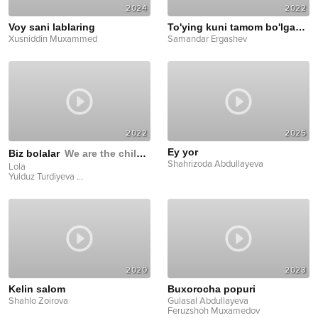
2024
2022
Voy sani lablaring
To'ying kuni tamom bo'lganman
Xusniddin Muxammed
Samandar Ergashev
2022
2025
Ey yor
Biz bolalar
We are the children
Shahrizoda Abdullayeva
Lola
Yulduz Turdiyeva
...
2020
2023
Kelin salom
Buxorocha popuri
Shahlo Zoirova
Gulasal Abdullayeva
Feruzshoh Muxamedov