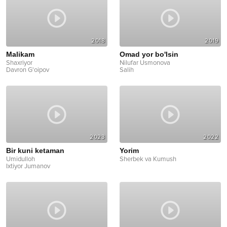
2018
2019
Malikam
Omad yor bo'lsin
Shaxriyor
Nilufar Usmonova
Davron G'oipov
Salih
2023
2022
Bir kuni ketaman
Yorim
Umidulloh
Sherbek va Kumush
Ixtiyor Jumanov