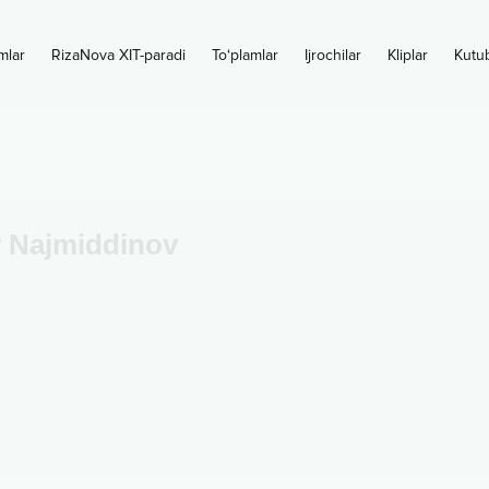
mlar
RizaNova XIT-paradi
To‘plamlar
Ijrochilar
Kliplar
Kutu
r Najmiddinov