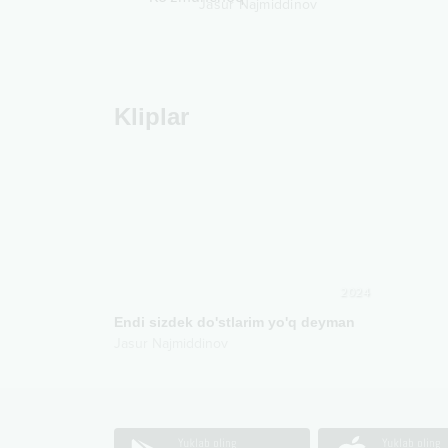
Jasur Najmiddinov
Kliplar
2024
Endi sizdek do'stlarim yo'q deyman
Jasur Najmiddinov