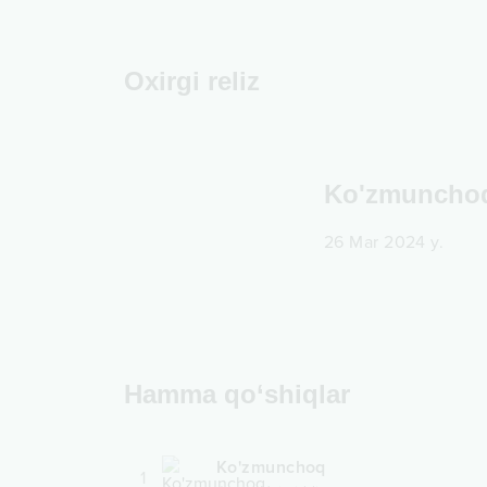
Oxirgi reliz
Ko'zmuncho
26 Mar 2024 y.
Hamma qo‘shiqlar
Ko'zmunchoq
1