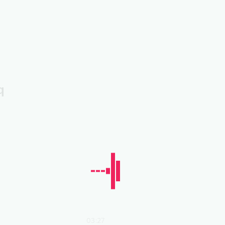
q
03:27