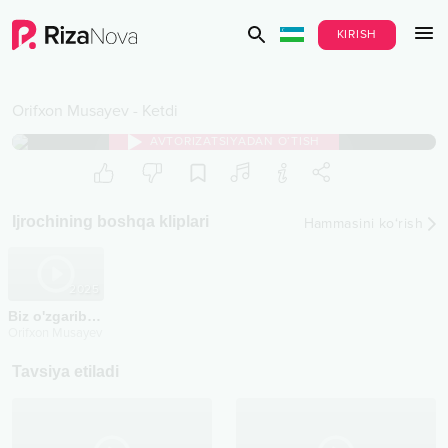
KIRISH
Orifxon Musayev
-
Ketdi
AVTORIZATSIYADAN O‘TISH
Ijrochining boshqa kliplari
Hammasini ko‘rish
2025
Biz o'zgarib ketganimiz yo'q
Orifxon Musayev
Tavsiya etiladi