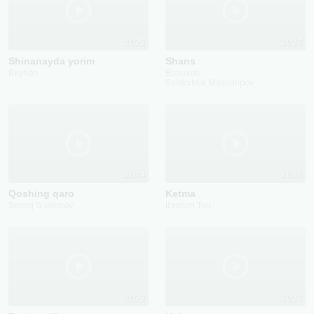
2022
2025
Shinanayda yorim
Shans
Rayhon
Bonuxon
Sardorbek Masharipov
2024
2026
Qoshing qaro
Ketma
Sehroj G’ulomov
Ibrohim Toir
2022
2023