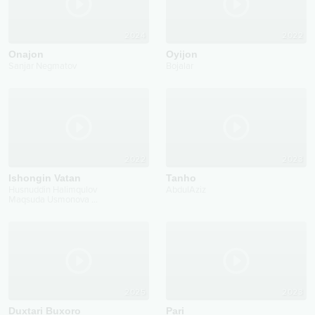
2024
2022
Onajon
Oyijon
Sanjar Negmatov
Bojalar
2022
2023
Ishongin Vatan
Tanho
Husnuddin Halimqulov
AbdulAziz
Maqsuda Usmonova
...
2025
2023
Duxtari Buxoro
Pari