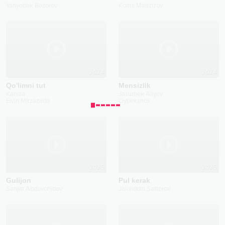
Yahyobek Bozorov
Komil Mirazizov
2024
2024
Qo'limni tut
Mensizlik
Kaniza
Jasurbek Aliyev
Elvin Mirzəzadə
Oybekshox
2025
2025
Gulijon
Pul kerak
Sanjar Abduvohidov
Jaloliddin Sattorov