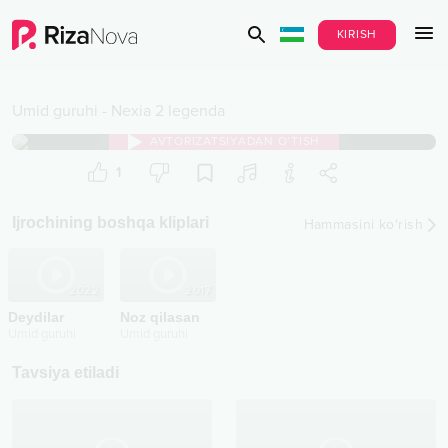
KIRISH
Umid guruhi
-
Nexia 2 legenda
AVTORIZATSIYADAN O‘TISH
1
Ijrochining boshqa kliplari
Hammasini ko‘rish
2022
2017
Deydilar
Noz qilasan
Umid guruhi
Umid guruhi
Tavsiya etiladi