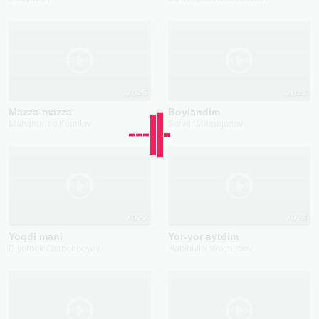
2025
2023
Mazza-mazza
Boylandim
Muhammad Komilov
Sarvar Mamajonov
2022
2024
Yoqdi mani
Yor-yor aytdim
Diyorbek Qurbonboyev
Habibullo Maxmudov