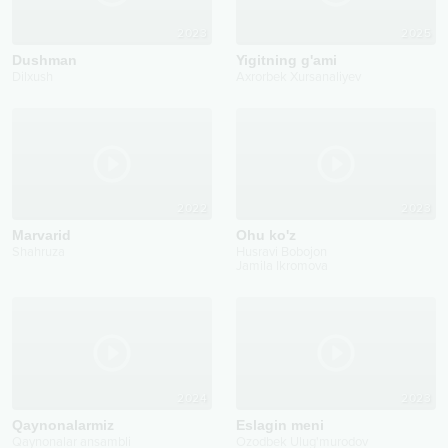
2023
2025
Dushman
Yigitning g'ami
Dilxush
Axrorbek Xursanaliyev
2022
2023
Marvarid
Ohu ko'z
Shahruza
Husravi Bobojon
Jamila Ikromova
2024
2023
Qaynonalarmiz
Eslagin meni
Qaynonalar ansambli
Ozodbek Ulug'murodov