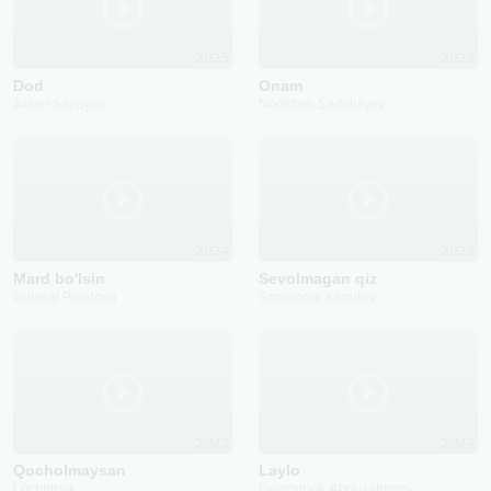
2025
2022
Dod
Onam
Anvar Sanayev
Nodirbek Sadullayev
2024
2023
Mard bo'lsin
Sevolmagan qiz
Gulasal Pulatova
Samandar Kamilov
2022
2024
Qocholmaysan
Laylo
Lochinbek
Davronbek Abdusalomov