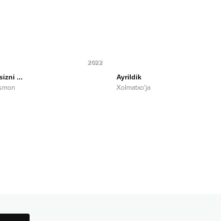
2022
izni ...
Ayrildik
Osmon
Xolmatxo'ja