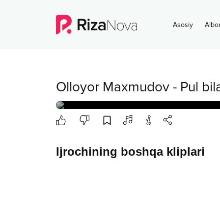
Asosiy
Albo
Olloyor Maxmudov
-
Pul bi
Ijrochining boshqa kliplari