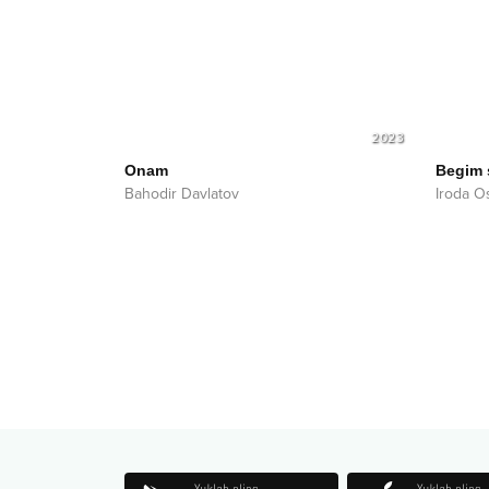
2023
Onam
Begim s
Bahodir Davlatov
Iroda 