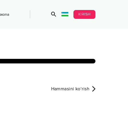
KIRISH
bxona
Hammasini ko‘rish