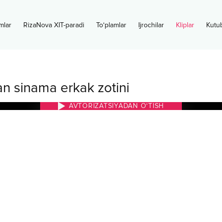
mlar
RizaNova XIT-paradi
To‘plamlar
Ijrochilar
Kliplar
Kutu
lan sinama erkak zotini
AVTORIZATSIYADAN O‘TISH