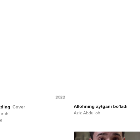
2022
Allohning aytgani bo'ladi
tding
Cover
Aziz Abdulloh
uruhi
a