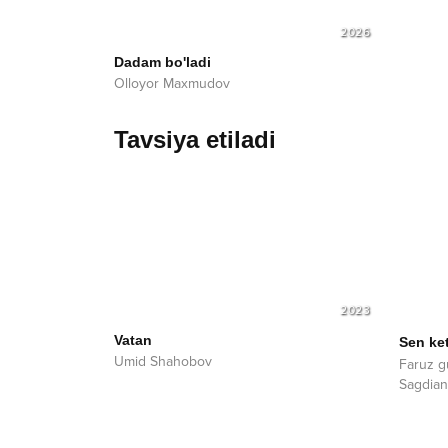
2026
Dadam bo'ladi
Olloyor Maxmudov
Tavsiya etiladi
2023
Vatan
Sen ke
Umid Shahobov
Faruz g
Sagdian