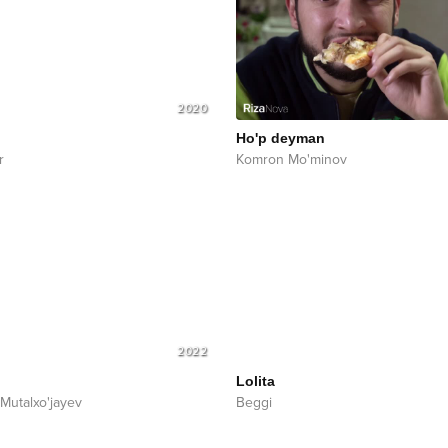
2020
Ho'p deyman
r
Komron Mo'minov
2022
Lolita
Mutalxo'jayev
Beggi