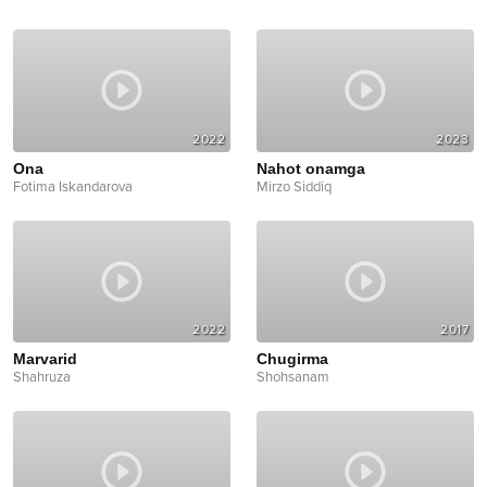
2022
2023
Ona
Nahot onamga
Fotima Iskandarova
Mirzo Siddiq
2022
2017
Marvarid
Chugirma
Shahruza
Shohsanam