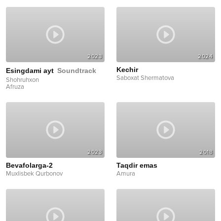
2023
2024
Kechir
Esingdami ayt
Soundtrack
Saboxat Shermatova
Shohruhxon
Afruza
2023
2018
Bevafolarga-2
Taqdir emas
Muxlisbek Qurbonov
Amura