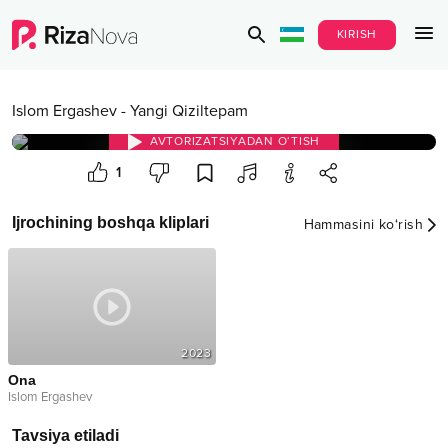
KIRISH
Islom Ergashev
-
Yangi Qiziltepam
AVTORIZATSIYADAN O‘TISH
1
Ijrochining boshqa kliplari
Hammasini ko‘rish
2023
Ona
Islom Ergashev
Tavsiya etiladi