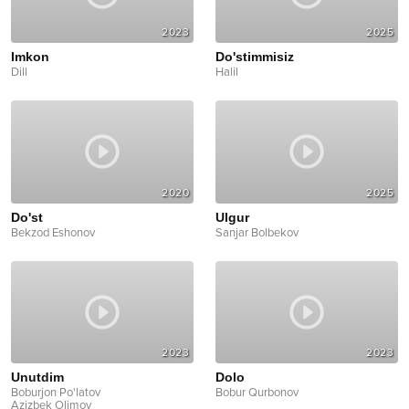
2023
2025
Imkon
Do'stimmisiz
Dill
Halil
2020
2025
Do'st
Ulgur
Bekzod Eshonov
Sanjar Bolbekov
2023
2023
Unutdim
Dolo
Boburjon Po'latov
Bobur Qurbonov
Azizbek Olimov