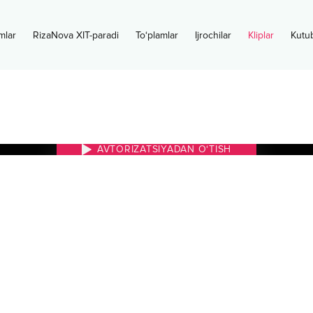
mlar
RizaNova XIT-paradi
To‘plamlar
Ijrochilar
Kliplar
Kutu
AVTORIZATSIYADAN O‘TISH