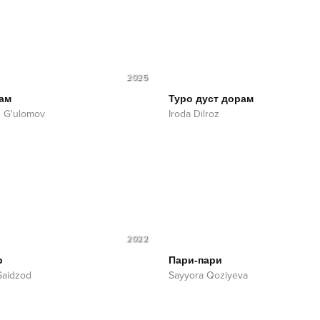
2025
ам
Туро дуст дорам
 G'ulomov
Iroda Dilroz
2022
р
Пари-пари
Saidzod
Sayyora Qoziyeva