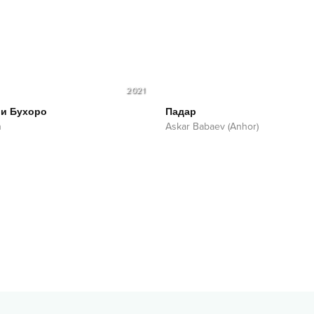
2021
ри Бухоро
Падар
n
Askar Babaev (Anhor)