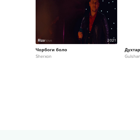
2021
Чорбоги боло
Духта
Sherxon
Gulsha