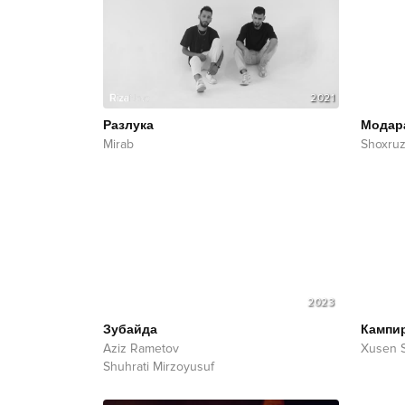
2021
Pазлука
Модар
Mirab
Shoxruz
2023
Зубайда
Кампи
Aziz Rametov
Xusen 
Shuhrati Mirzoyusuf