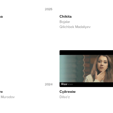
2025
ha
Chikita
Bojalar
Qilichbek Madaliyev
2024
ун
Сүйгенім
r Murodov
Dilso'z