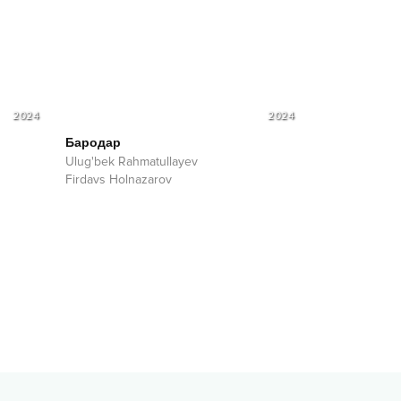
2024
2024
Бародар
Ulug'bek Rahmatullayev
Firdavs Holnazarov