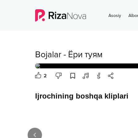
Asosiy
Albo
Bojalar
-
Ёри туям
2
Ijrochining boshqa kliplari