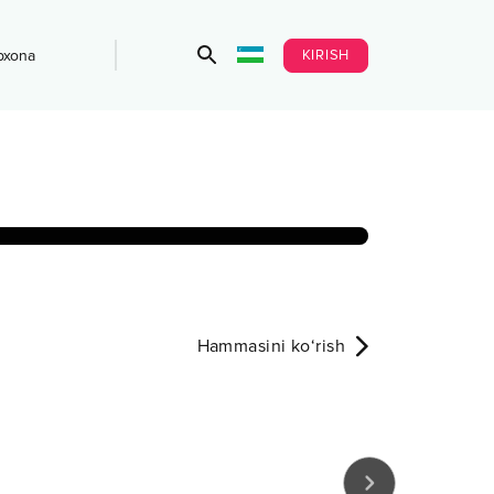
KIRISH
bxona
Hammasini ko‘rish