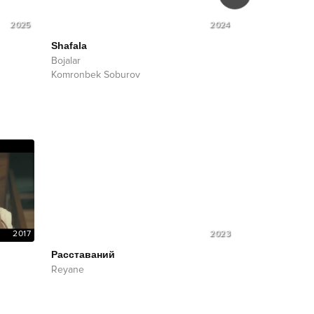
2025
2024
Shafala
Jadidlarim
Bojalar
Bojalar
Komronbek Soburov
2017
2023
Расставаний
Reyane