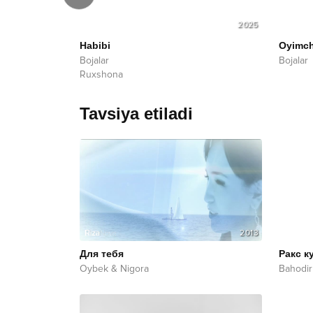
2026
2025
Habibi
Oyimc
Bojalar
Bojalar
Ruxshona
Tavsiya etiladi
2013
Для тебя
Ракс к
Oybek & Nigora
Bahodi