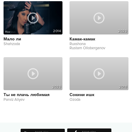
2014
2023
Мало ли
Камак-камак
Shahzoda
Ruxshona
Rustam Olloberganov
2023
2018
Ты не плачь любимая
Сокини ишк
Parviz Aliyev
Ozoda