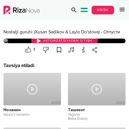
KIRISH
Nostalji guruhi (Xusan Sadikov & Laylo Do'stova)
-
Отпусти
AVTORIZATSIYADAN O‘TISH
1
Tavsiya etiladi
2023
2024
Нозанин
Ташкент
Navro'z Ismailov
Yagona
Beka Dobriy