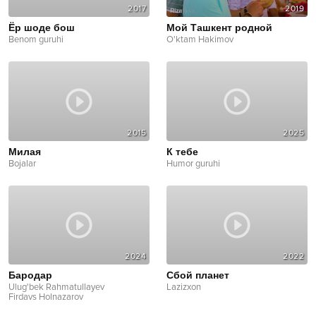
2017
2019
Ёр шоде бош
Мой Ташкент родной
Benom guruhi
O'ktam Hakimov
2015
2025
Милая
К тебе
Bojalar
Humor guruhi
2024
2022
Бародар
Сбой планет
Ulug'bek Rahmatullayev
Lazizxon
Firdavs Holnazarov