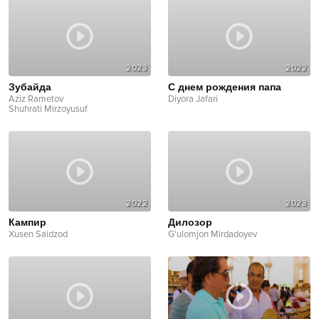
2023
2022
Зубайда
С днем рождения папа
Aziz Rametov
Diyora Jafari
Shuhrati Mirzoyusuf
2022
2023
Кампир
Дилозор
Xusen Saidzod
G'ulomjon Mirdadoyev