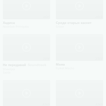
2021
2023
Хадисa
Среди старых кассет
Nodirbek Primqulov
Shiver
2018
2023
Мама
Не передавай
Soundtrack
Furkat Macho
Shaxriyor
Saida
2020
2026