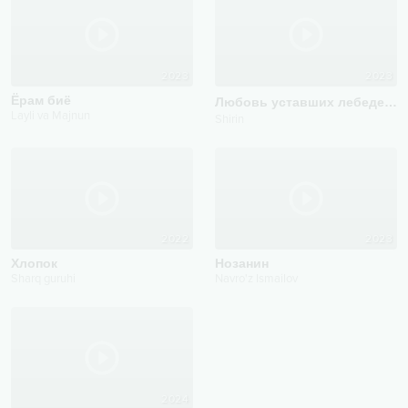
2023
2023
Ёрам биё
Любовь уставших лебедей
C
Layli va Majnun
Shirin
2022
2023
Хлопок
Нозанин
Sharq guruhi
Navro'z Ismailov
2024