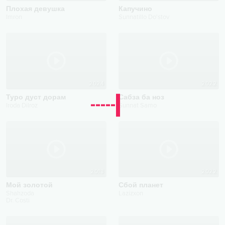
Плохая девушка
Капучино
Imron
Sunnatillo Do'stov
2024
2022
Туро дуст дорам
Сaбза ба ноз
Iroda Dilroz
Sunnat Samo
2013
2022
Мой золотой
Сбой планет
Shahzoda
Lazizxon
Dr. Costi