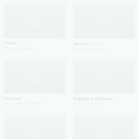
2014
2022
Убеги
Цветы
Cover
Munisa Rizayeva
Yorqinxo'ja Umarov
2025
2017
Сиё-сиё
Сердце в облаках
Tilovmurod Sadullaev
Раш Тохтахунов