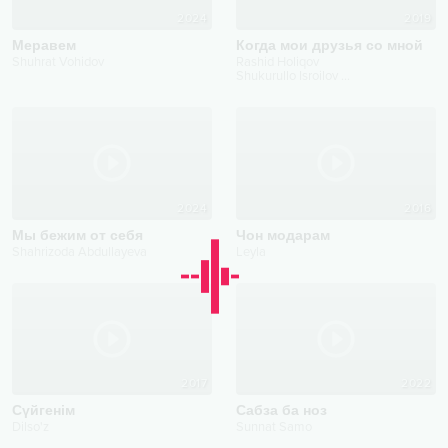
2024
2019
Меравем
Когда мои друзья со мной
Shuhrat Vohidov
Rashid Holiqov
Shukurullo Isroilov
...
2024
2016
Мы бежим от себя
Чон модарам
Shahrizoda Abdullayeva
Leyla
2017
2022
Сүйгенім
Сaбза ба ноз
Dilso'z
Sunnat Samo