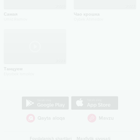
2025
2023
Самая
Чао крошка
Umid Raimov
Oybek Ahmedov
2023
Танцуем
Elyorbek Ismoilov
Qayta aloqa
Mavzu
Foydalanish shartlari
Maxfiylik siyosati