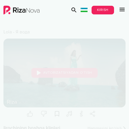
KIRISH
Lola
-
Я вода
AVTORIZATSIYADAN O‘TISH
Ijrochining boshqa kliplari
Hammasini ko‘rish