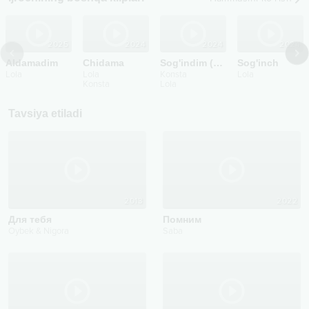
2025
2024
2024
2024
Aldamadim
Chidama
Sog'indim (2024)
Sog'inch
Lola
Lola
Konsta
Lola
Konsta
Lola
Tavsiya etiladi
2013
2022
Для тебя
Помним
Oybek & Nigora
Saba