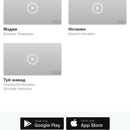
2022
2023
Мадам
Нозанин
Бекжан Темирхан
Navro'z Ismailov
2025
Туй шавад
Shahrizod Homidov
Azizbek Hamidov