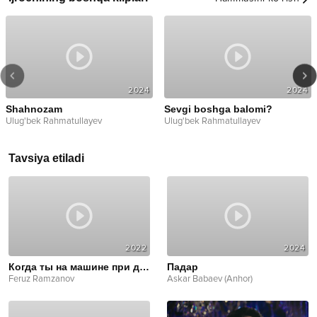
2024
2024
Shahnozam
Sevgi boshga balomi?
Ulug'bek Rahmatullayev
Ulug'bek Rahmatullayev
Tavsiya etiladi
2022
2024
Когда ты на машине при деньгах
Падар
Feruz Ramzanov
Askar Babaev (Anhor)