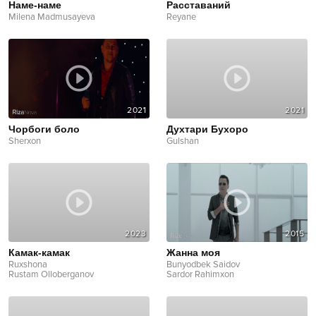
Наме-наме
Расставаний
Milena Madmusayeva
Reyane
2021
2021
Чорбоги боло
Духтари Бухоро
Sherxon
Gulshan
2023
2015
Камак-камак
Жанна моя
Ruxshona
Bunyodbek Saidov
Rustam Olloberganov
Sardor Rahimxon