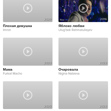
2020
2016
Плохая девушка
Яблоко любви
Imron
Ulug'bek Rahmatullayev
2023
2023
Мама
Очаровала
Furkat Macho
Nigina Nabieva
2025
2023