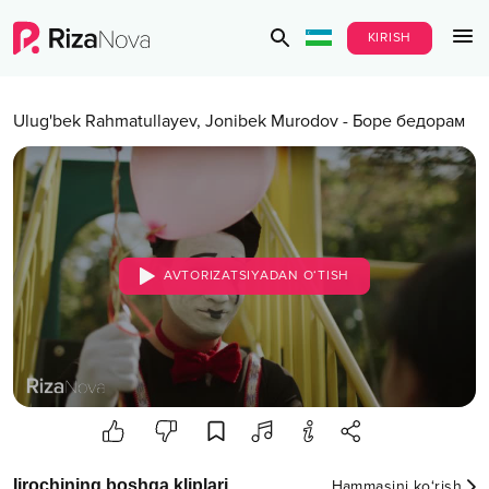
KIRISH
Ulug'bek Rahmatullayev
,
Jonibek Murodov
-
Боре бедорам
AVTORIZATSIYADAN O‘TISH
Ijrochining boshqa kliplari
Hammasini ko‘rish