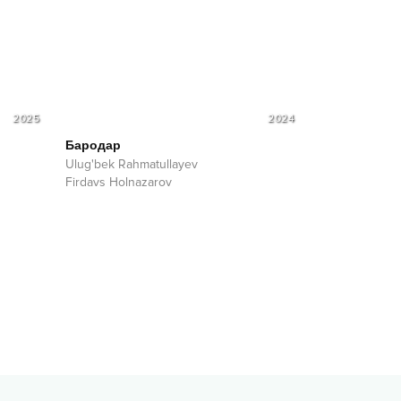
2025
2024
Бародар
Ulug'bek Rahmatullayev
Firdavs Holnazarov