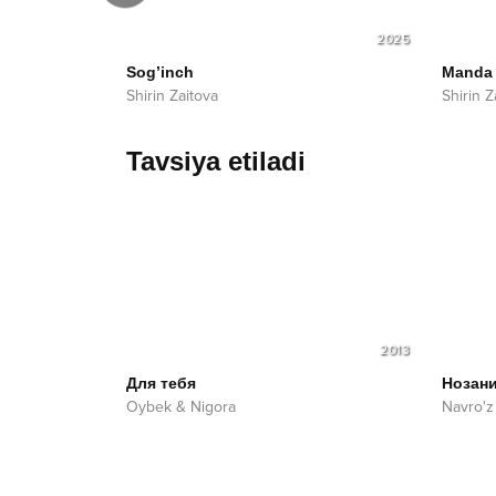
2026
2025
Sog’inch
Manda
Shirin Zaitova
Shirin Z
Tavsiya etiladi
2013
Для тебя
Нозан
Oybek & Nigora
Navro'z