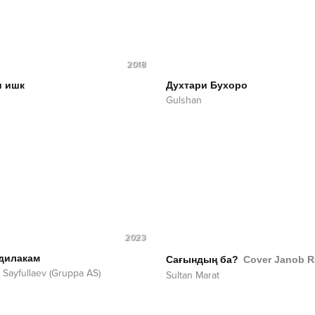
2018
и ишк
Духтари Бухоро
Gulshan
2023
дилакам
Сағындың ба?
Cover Janob R
 Sayfullaev (Gruppa AS)
Sultan Marat