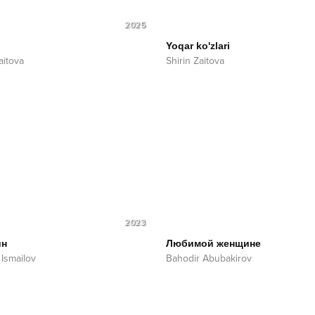
2025
Yoqar ko'zlari
aitova
Shirin Zaitova
2023
ин
Любимой женщине
 Ismailov
Bahodir Abubakirov