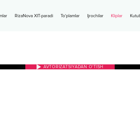
mlar
RizaNova XIT-paradi
To‘plamlar
Ijrochilar
Kliplar
Kutu
AVTORIZATSIYADAN O‘TISH