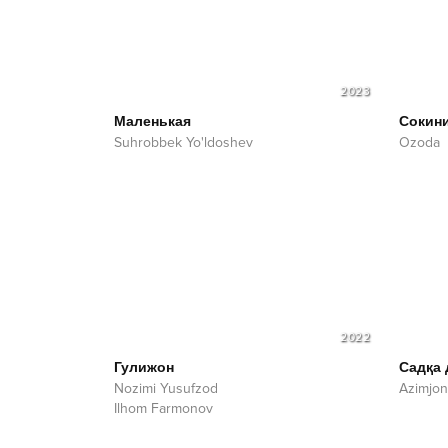
2023
Маленькая
Сокин
Suhrobbek Yo'ldoshev
Ozoda
2022
Гулижон
Садқа 
Nozimi Yusufzod
Azimjon
Ilhom Farmonov