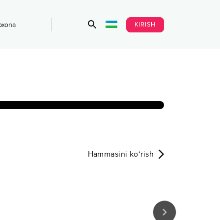
KIRISH
bxona
Hammasini ko‘rish