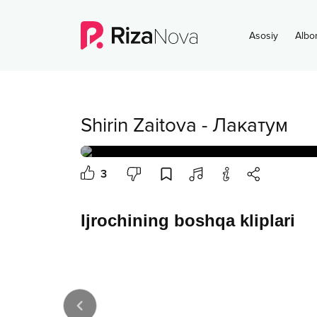
Asosiy
Albo
Shirin Zaitova
-
Лакатум
3
Ijrochining boshqa kliplari