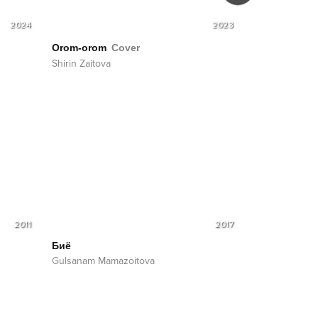
2024
2023
Хабар надор
Orom-orom
Cover
Shirin Zaitova
Shirin Zaitova
2011
2017
Биё
Gulsanam Mamazoitova