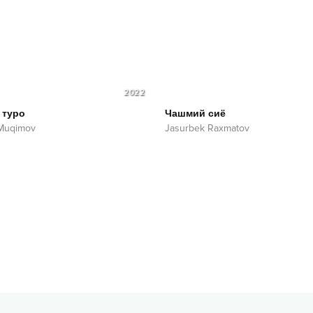
2022
 туро
Чашмий сиё
 Muqimov
Jasurbek Raxmatov