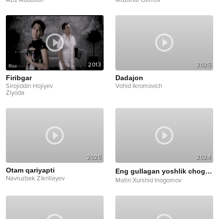
Aziz Abdulloh
Muzaffar Olimov
2013
2025
Firibgar
Dadajon
Sirojiddin Hojiyev
Vohid Ikromovich
Ziyoda
2025
2024
Otam qariyapti
Eng gullagan yoshlik chog'imda
Navruzbek Zikrillayev
Matin Xurshid Inogomov