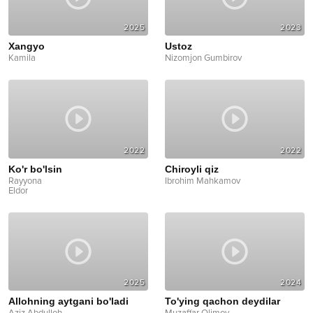
2025
2023
Xangyo
Ustoz
Kamila
Nizomjon Gumbirov
2022
2022
Ko'r bo'lsin
Chiroyli qiz
Rayyona
Ibrohim Mahkamov
Eldor
2025
2024
Allohning aytgani bo'ladi
To'ying qachon deydilar