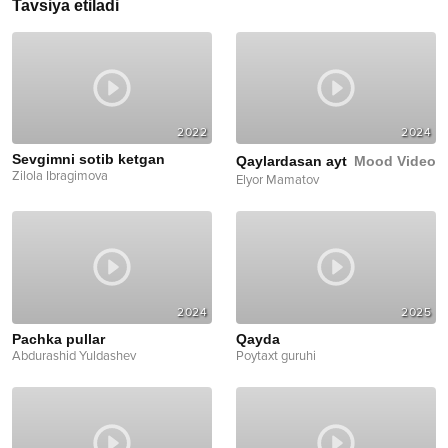
Tavsiya etiladi
2022
2024
Sevgimni sotib ketgan
Qaylardasan ayt
Mood Video
Zilola Ibragimova
Elyor Mamatov
2024
2025
Pachka pullar
Qayda
Abdurashid Yuldashev
Poytaxt guruhi