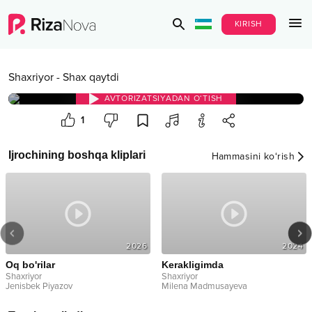
KIRISH
Shaxriyor
-
Shax qaytdi
AVTORIZATSIYADAN O‘TISH
1
Ijrochining boshqa kliplari
Hammasini ko‘rish
2026
2024
Oq bo'rilar
Kerakligimda
Shaxriyor
Shaxriyor
Jenisbek Piyazov
Milena Madmusayeva