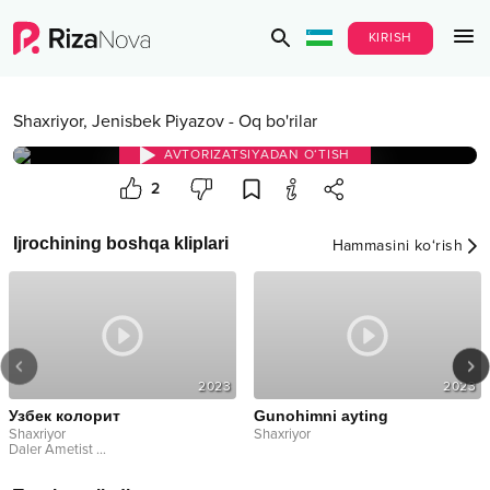
KIRISH
Shaxriyor
,
Jenisbek Piyazov
-
Oq bo'rilar
AVTORIZATSIYADAN O‘TISH
2
Ijrochining boshqa kliplari
Hammasini ko‘rish
2023
2023
Узбек колорит
Gunohimni ayting
Shaxriyor
Shaxriyor
Daler Ametist
...