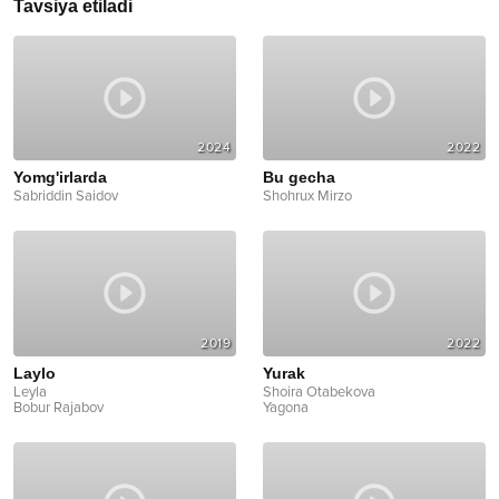
Tavsiya etiladi
2024
2022
Yomg'irlarda
Bu gecha
Sabriddin Saidov
Shohrux Mirzo
2019
2022
Laylo
Yurak
Leyla
Shoira Otabekova
Bobur Rajabov
Yagona