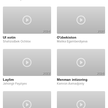
2024
2021
Ul xotin
O'zbekiston
Shahzodbek Ochilov
Malika Egamberdiyeva
2022
2026
Laylim
Menman intizoring
Jahongir Fayziyev
Kamron Axmadjoniy