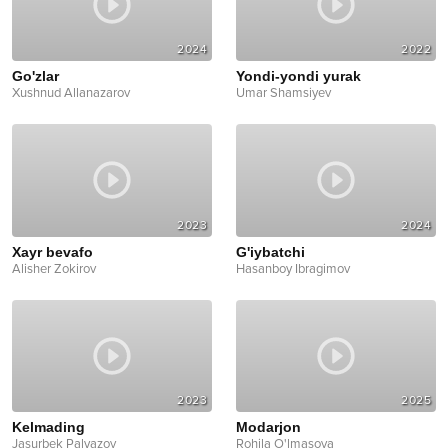
2024
2022
Go'zlar
Yondi-yondi yurak
Xushnud Allanazarov
Umar Shamsiyev
2023
2024
Xayr bevafo
G'iybatchi
Alisher Zokirov
Hasanboy Ibragimov
2023
2025
Kelmading
Modarjon
Jasurbek Palyazov
Rohila O'lmasova