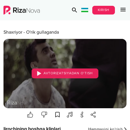
KIRISH
Shaxriyor
-
O'rik gullaganda
AVTORIZATSIYADAN O‘TISH
Ijrochining boshqa kliplari
Hammasini ko‘rish