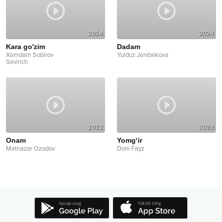
2024
2024
Kara go'zim
Dadam
Xamdam Sobirov
Yulduz Janibekova
Sevinch
2022
2022
Onam
Yomg‘ir
Matnazar Ozodov
Doni Fayz