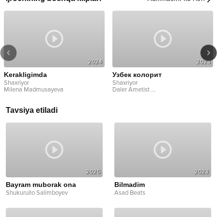
2024
2023
Kerakligimda
Узбек колорит
Shaxriyor
Shaxriyor
Milena Madmusayeva
Daler Ametist
...
Tavsiya etiladi
2025
2023
Bayram muborak ona
Bilmadim
Shukurullo Salimboyev
Asad Beats