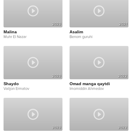
2023
2021
Malina
Asalim
Muhr El Nazar
Benom guruhi
2023
2022
Shaydo
Omad manga qaytdi
Valijon Ermatov
Imomiddin Ahmedov
2023
2022