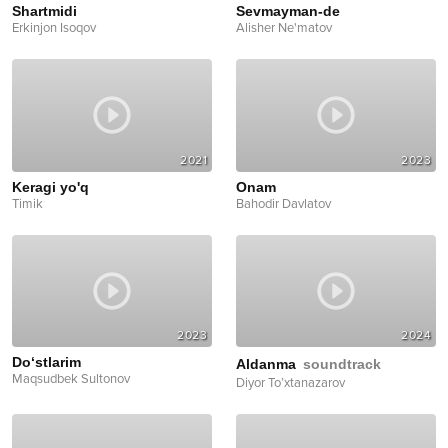
Shartmidi
Sevmayman-de
Erkinjon Isoqov
Alisher Ne'matov
2021
2023
Keragi yo'q
Onam
Timik
Bahodir Davlatov
2023
2024
Do‘stlarim
Aldanma
soundtrack
Maqsudbek Sultonov
Diyor To’xtanazarov