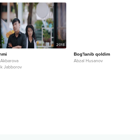
2018
nmi
Bog'lanib qoldim
 Akbarova
Abzal Husanov
k Jabborov