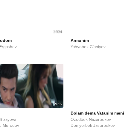
2024
bodom
Armonim
 Ergashev
Yahyobek G’aniyev
2015
Bolam dema Vatanim meni
Rizayeva
Ozodbek Nazarbekov
d Murodov
Doniyorbek Jasurbekov