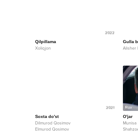
2022
Qilpillama
Gulla 
Xoliqjon
Alisher
2021
Soxta do'st
O'jar
Dilmurod Qosimov
Munisa 
Elmurod Qosimov
Shahzo