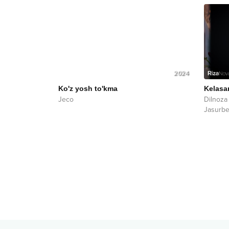
2024
Ko'z yosh to'kma
Kelasa
Jeco
Dilnoza
Jasurbe