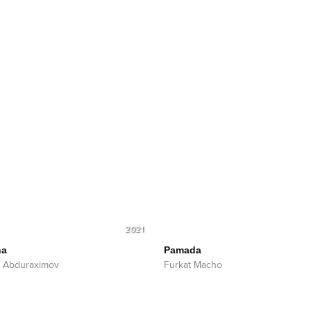
2021
na
Pamada
r Abduraximov
Furkat Macho