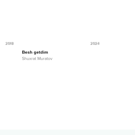
2018
2024
Besh getdim
Shuxrat Muratov