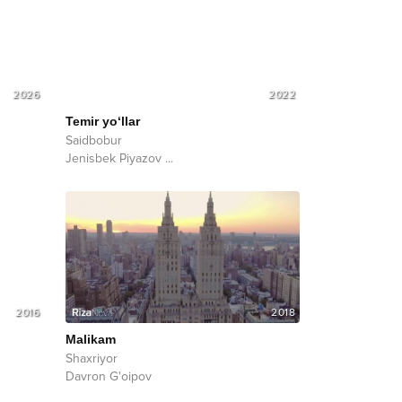
2026
2022
Temir yo‘llar
Saidbobur
Jenisbek Piyazov
...
2016
2018
Malikam
Shaxriyor
Davron G'oipov