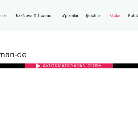
mlar
RizaNova XIT-paradi
To‘plamlar
Ijrochilar
Kliplar
Kutu
man-de
AVTORIZATSIYADAN O‘TISH