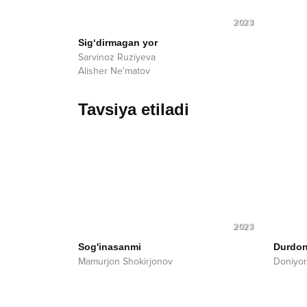
2023
Sig‘dirmagan yor
Sarvinoz Ruziyeva
Alisher Ne'matov
Tavsiya etiladi
2023
Sog'inasanmi
Durdo
Mamurjon Shokirjonov
Doniyo