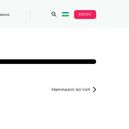
KIRISH
bxona
Hammasini ko‘rish