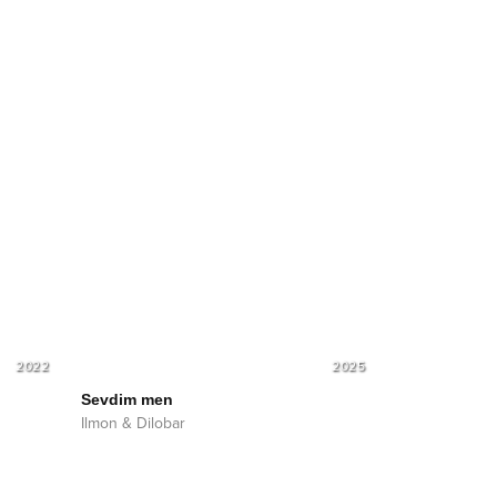
2022
2025
Sevdim men
Ilmon & Dilobar