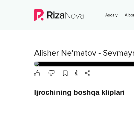
Asosiy
Albo
Alisher Ne'matov
-
Sevmay
Ijrochining boshqa kliplari