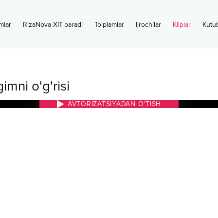
mlar
RizaNova XIT-paradi
To‘plamlar
Ijrochilar
Kliplar
Kutu
imni o'g'risi
AVTORIZATSIYADAN O‘TISH