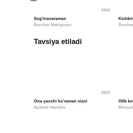
2025
2024
Sog'inavaraman
Kichki
Ravshan Matniyozov
Ravsha
Tavsiya etiladi
2022
Ona yaxshi ko’raman sizni
Olib k
Azizbek Hamidov
Behzod