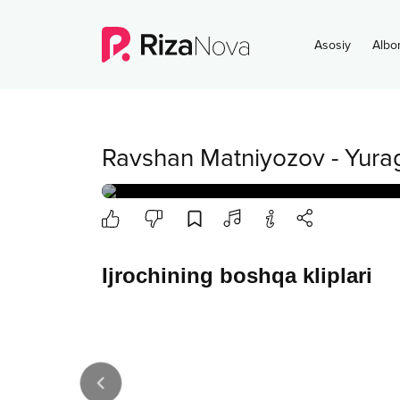
Asosiy
Albo
Ravshan Matniyozov
-
Yurag
Ijrochining boshqa kliplari