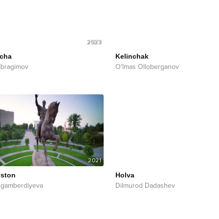
2023
cha
Kelinchak
 Ibragimov
O'lmas Olloberganov
2021
iston
Holva
Egamberdiyeva
Dilmurod Dadashev