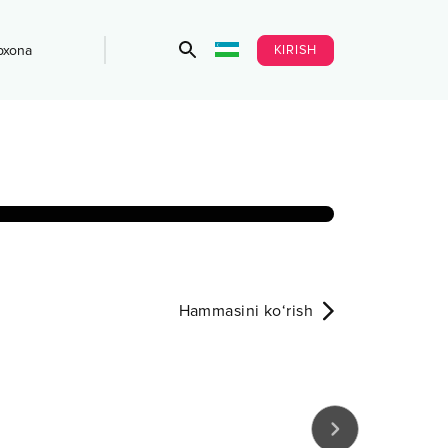
KIRISH
bxona
Hammasini ko‘rish