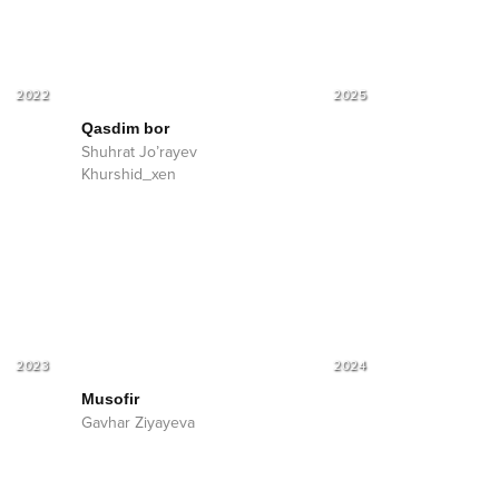
2022
2025
Qasdim bor
Shuhrat Jo’rayev
Khurshid_xen
2023
2024
Musofir
Gavhar Ziyayeva