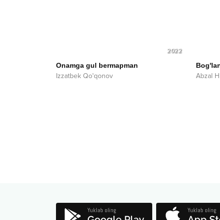
2022
Onamga gul bermapman
Bog'la
Izzatbek Qo'qonov
Abzal 