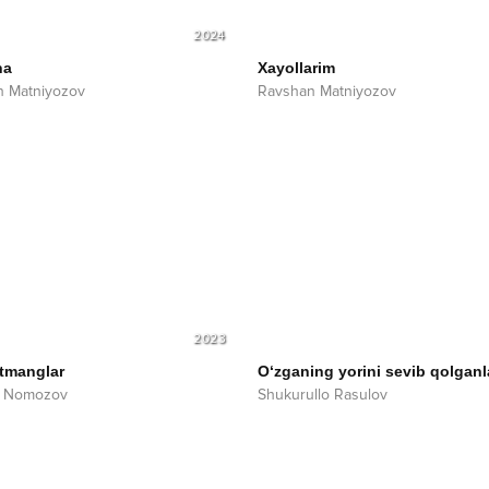
2024
na
Xayollarim
n Matniyozov
Ravshan Matniyozov
2023
etmanglar
O‘zganing yorini sevib qolganl
 Nomozov
Shukurullo Rasulov