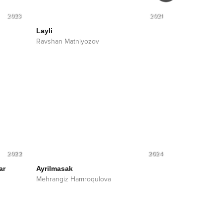
2023
2021
Layli
Tinch qo'y
Ravshan Matniyozov
Ravshan Matn
2022
2024
ar
Ayrilmasak
Mehrangiz Hamroqulova