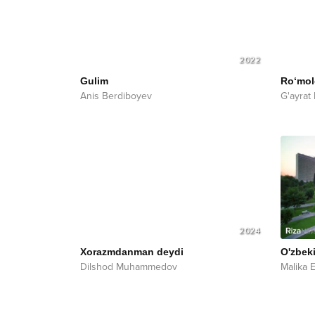
2022
Gulim
Ro‘mol
Anis Berdiboyev
G'ayrat
2024
Xorazmdanman deydi
O'zbek
Dilshod Muhammedov
Malika 