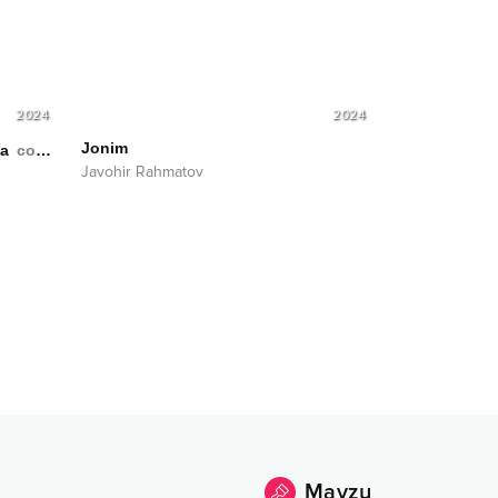
2024
2024
Jonim
da
cover
Javohir Rahmatov
Mavzu