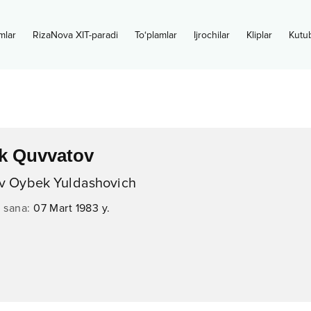
mlar
RizaNova XIT-paradi
To‘plamlar
Ijrochilar
Kliplar
Kutu
k Quvvatov
v Oybek Yuldashovich
n sana
:
07 Mart 1983 y.