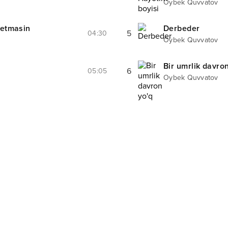
Oybek Quvvatov
ketmasin
Derbeder
5
04:30
Oybek Quvvatov
Bir umrlik davro
6
05:05
Oybek Quvvatov