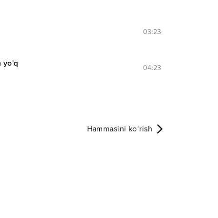
03:23
n yo'q
04:23
Hammasini ko‘rish