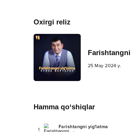
Oxirgi reliz
Farishtangni
25 May 2024 y.
Hamma qo‘shiqlar
Farishtangni yig'latma
1