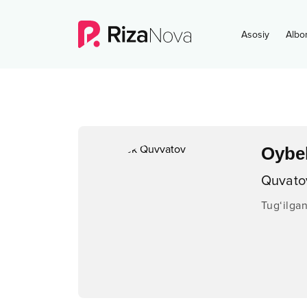
Asosiy
Albo
Oybe
Quvato
Tug‘ilga