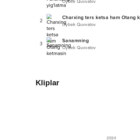
Oybek Quvvatov
Charxing ters ketsa ham Otang 
2
Oybek Quvvatov
Sanamning
3
Oybek Quvvatov
Kliplar
2024