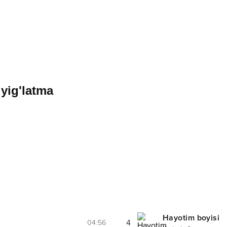
 yig'latma
Hayotim boyisi
4
04:56