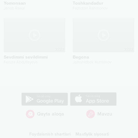
Yomonsan
Toshkandadur
Janob Rasul
Fazliddin Rahmonov
2023
2022
Sevdimmi sevildimmi
Begona
Feruza Abdullayeva
Jamshidbek Xurramov
Qayta aloqa
Mavzu
Foydalanish shartlari
Maxfiylik siyosati