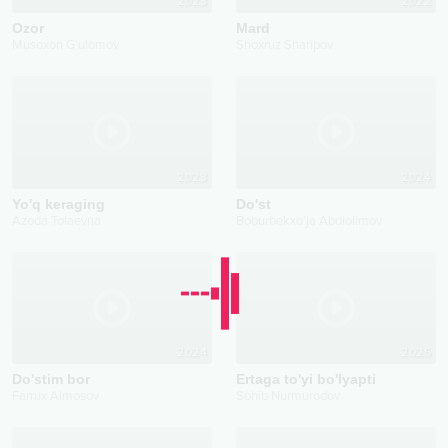
2023
2022
Ozor
Mard
Musoxon G'ulomov
Shoxruz Sharipov
2023
2024
Yo'q keraging
Do'st
Azoda Tolaevna
Boburbekxo’ja Abdiolimov
2024
2025
Do'stim bor
Ertaga to'yi bo'lyapti
Farrux Almosov
Sohib Nurmurodov