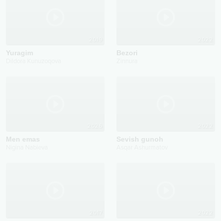
2019
2022
Yuragim
Bezori
Dildora Kunuzoqova
Zinnura
2026
2022
Men emas
Sevish gunoh
Nigina Nabieva
Asqar Ashurmatov
2017
2022