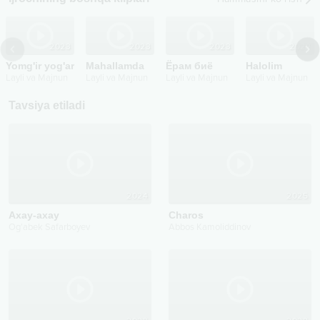
2023
2023
2023
2022
Yomg'ir yog'ar
Mahallamda
Ёрам биё
Halolim
Layli va Majnun
Layli va Majnun
Layli va Majnun
Layli va Majnun
Tavsiya etiladi
2024
2025
Axay-axay
Charos
Og'abek Safarboyev
Abbos Kamoliddinov