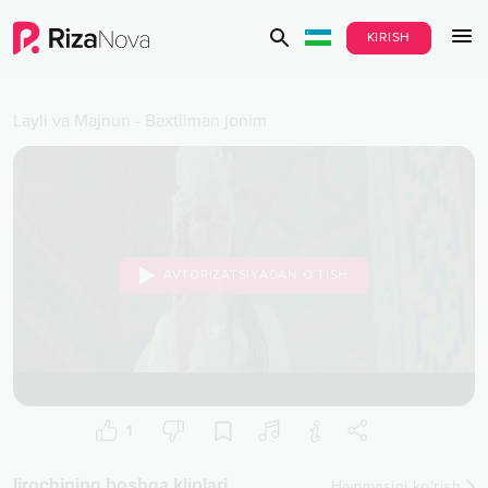
KIRISH
Layli va Majnun
-
Baxtliman jonim
AVTORIZATSIYADAN O‘TISH
1
Ijrochining boshqa kliplari
Hammasini ko‘rish