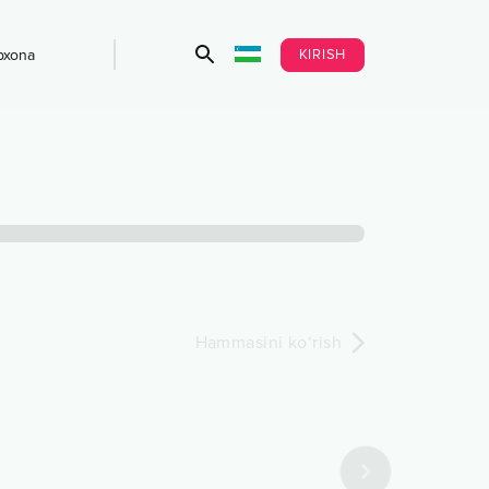
KIRISH
bxona
Hammasini ko‘rish