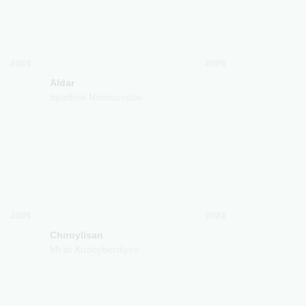
2025
2026
Aldar
Iqbolbek Normurodov
2025
2024
Chiroylisan
Mirali Xudoyberdiyev