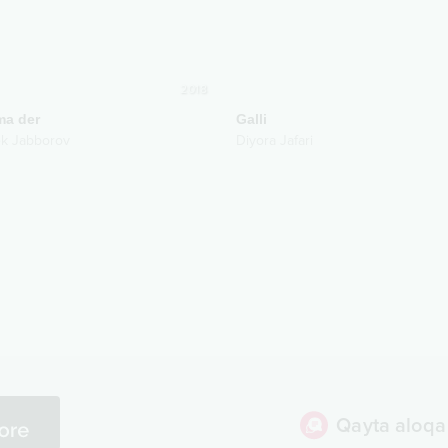
2018
ma der
Galli
k Jabborov
Diyora Jafari
Qayta aloqa