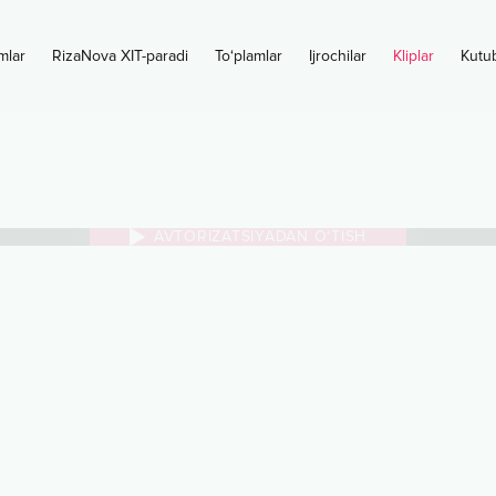
mlar
RizaNova XIT-paradi
To‘plamlar
Ijrochilar
Kliplar
Kutu
AVTORIZATSIYADAN O‘TISH