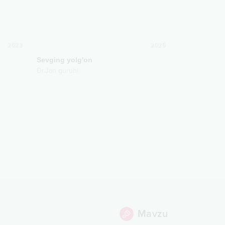
2023
2025
Sevging yolg'on
Dr.Jan guruhi
Mavzu