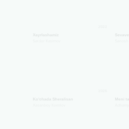
2022
Xayrlashamiz
Sevav
Sardor Kasimov
Sanosh
2026
Ko'chada Sheralisan
Meni t
Xasanboy Komilov
Adhamjo