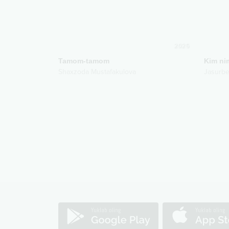
2025
Tamom-tamom
Kim ni
Shaxzoda Mustafakulova
Jasurbe