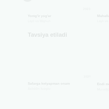
2021
2023
Yomg'ir yog'ar
Mahal
Layli va Majnun
Layli v
Tavsiya etiladi
2021
Safarga ketyapman onam
Asliddin Isoqov
Murodj