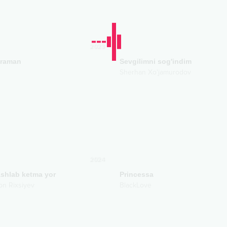
2023
eraman
Sevgilimni sog'indim
Sherhan Xo'jamurodov
2024
ashlab ketma yor
Princessa
n Rixsiyev
BlackLove