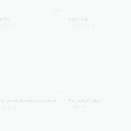
2023
lamda
Ёрам биё
a Majnun
Layli va Majnun
2023
Puling bo'lmasa
Endi meni yaxshi ko‘rmay qo‘yavering
Mood video
Zohirshoh Jo'rayev
on O'lmasov