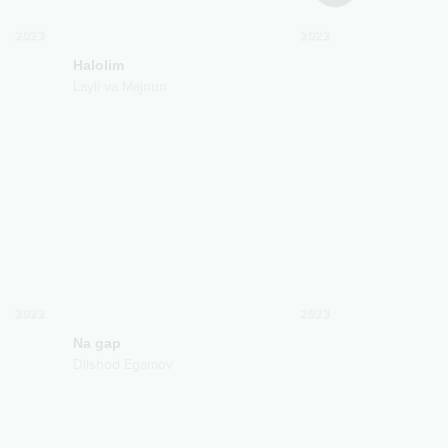
2023
2022
Halolim
Bevafo
Layli va Majnun
Layli va Majnu
2022
2023
Na gap
Dilshod Egamov