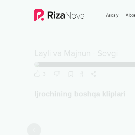
Asosiy
Albo
Layli va Majnun
-
Sevgi
3
Ijrochining boshqa kliplari