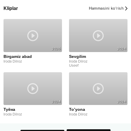
Kliplar
Hammasini ko‘rish
2026
2024
Birgamiz abad
Sevgilim
Iroda Dilroz
Iroda Dilroz
Useef
2024
2024
Туёна
To’yona
Iroda Dilroz
Iroda Dilroz