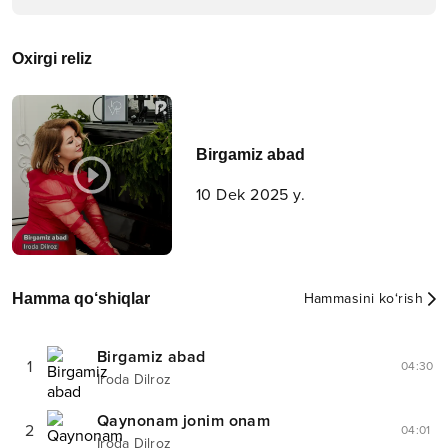
Oxirgi reliz
Birgamiz abad
10 Dek 2025 y.
Hamma qo‘shiqlar
Hammasini ko‘rish
Birgamiz abad
1
04:30
Iroda Dilroz
Qaynonam jonim onam
2
04:01
Iroda Dilroz