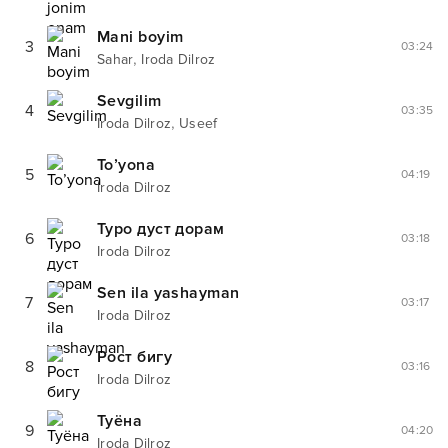
Mani boyim
3
03:24
,
Sahar
Iroda Dilroz
Sevgilim
4
03:35
,
Iroda Dilroz
Useef
To’yona
5
04:19
Iroda Dilroz
Туро дуст дорам
6
03:18
Iroda Dilroz
Sen ila yashayman
7
03:17
Iroda Dilroz
Рост бигу
8
03:16
Iroda Dilroz
Туёна
9
04:20
Iroda Dilroz