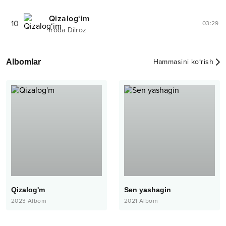
Qizalog‘im
10
03:29
Iroda Dilroz
Albomlar
Hammasini ko‘rish
Qizalog'm
Sen yashagin
2023
Albom
2021
Albom