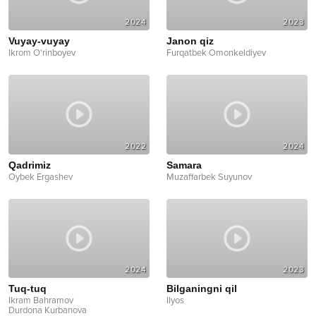
2024
2023
Vuyay-vuyay
Janon qiz
Ikrom O'rinboyev
Furqatbek Omonkeldiyev
2022
2024
Qadrimiz
Samara
Oybek Ergashev
Muzaffarbek Suyunov
2024
2023
Tuq-tuq
Bilganingni qil
Ikram Bahramov
Ilyos
Durdona Kurbanova