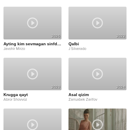
2025
2022
Ayting kim sevmagan sinfdoshini
Qalbi
Javohir Mirzo
J Silverado
2023
2024
Krugga qayt
Asal qizim
Abror Shovvoz
Zarruxbek Zarifov