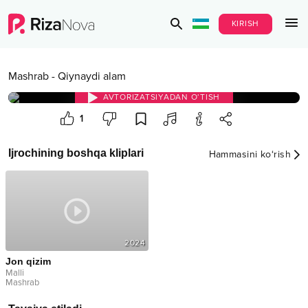
KIRISH
Mashrab
-
Qiynaydi alam
AVTORIZATSIYADAN O‘TISH
1
Ijrochining boshqa kliplari
Hammasini ko‘rish
2024
Jon qizim
Malli
Mashrab