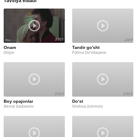
Tavsiya etiladi
2021
2017
Onam
Tandir go'sht
Dilijon
Fotima Do'stbayeva
2024
2022
Boy opajonlar
Do‘st
Akmal Sadixonov
Shohrux (Ummon)