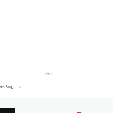
2025
im Boqijonov