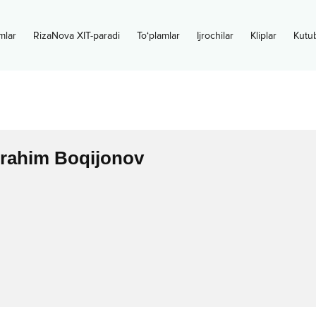
mlar
RizaNova XIT-paradi
To‘plamlar
Ijrochilar
Kliplar
Kutu
rahim Boqijonov