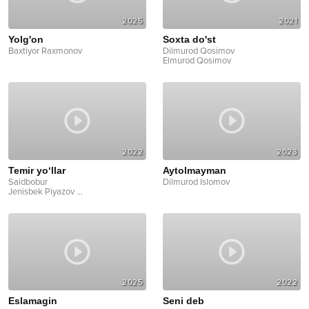
2025
2021
Yolg'on
Soxta do'st
Baxtiyor Raxmonov
Dilmurod Qosimov
Elmurod Qosimov
2022
2023
Temir yo‘llar
Aytolmayman
Saidbobur
Dilmurod Islomov
Jenisbek Piyazov
...
2025
2022
Eslamagin
Seni deb