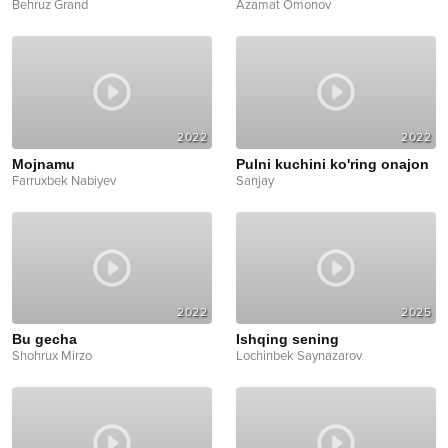
Behruz Grand
Azamat Omonov
2022
2022
Mojnamu
Pulni kuchini ko'ring onajon
Farruxbek Nabiyev
Sanjay
2022
2025
Bu gecha
Ishqing sening
Shohrux Mirzo
Lochinbek Saynazarov