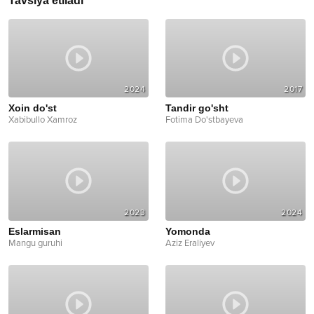
Tavsiya etiladi
2024
2017
Xoin do'st
Tandir go'sht
Xabibullo Xamroz
Fotima Do'stbayeva
2023
2024
Eslarmisan
Yomonda
Mangu guruhi
Aziz Eraliyev