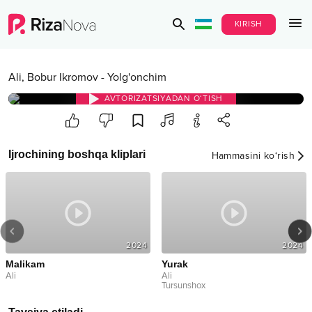
KIRISH
Ali
,
Bobur Ikromov
-
Yolg'onchim
AVTORIZATSIYADAN O‘TISH
Ijrochining boshqa kliplari
Hammasini ko‘rish
2024
2024
Malikam
Yurak
Ali
Ali
Tursunshox