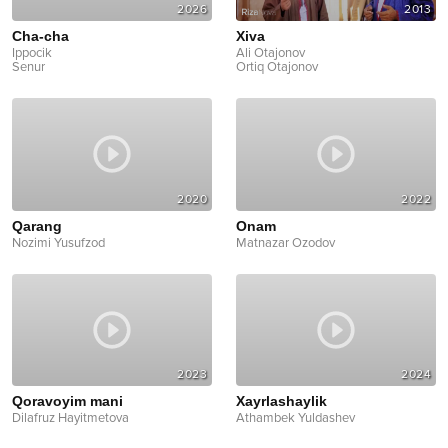
2026
2013
Cha-cha
Xiva
Ippocik
Ali Otajonov
Senur
Ortiq Otajonov
2020
2022
Qarang
Onam
Nozimi Yusufzod
Matnazar Ozodov
2023
2024
Qoravoyim mani
Xayrlashaylik
Dilafruz Hayitmetova
Athambek Yuldashev