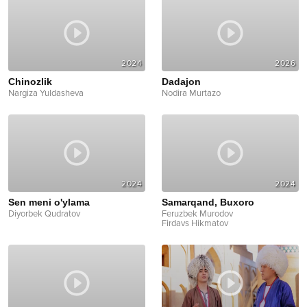
2024
2026
Chinozlik
Dadajon
Nargiza Yuldasheva
Nodira Murtazo
2024
2024
Sen meni o'ylama
Samarqand, Buxoro
Diyorbek Qudratov
Feruzbek Murodov
Firdavs Hikmatov