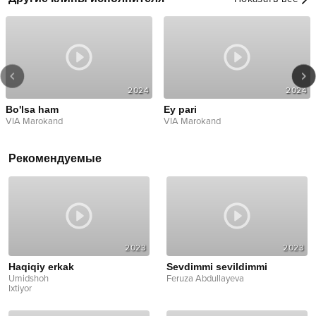
2024
2024
Bo'lsa ham
Ey pari
VIA Marokand
VIA Marokand
Рекомендуемые
2023
2023
Haqiqiy erkak
Sevdimmi sevildimmi
Umidshoh
Feruza Abdullayeva
Ixtiyor